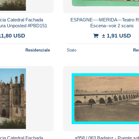
ia Catedral Fachada
ESPAGNE----MERIDA---Teatro 
ctura Unposted #PBD151
Escena--voir 2 scans
11,80 USD
± 1,91 USD
Residenziale
Stato
Re
ia Catedral Fachada
a958 / 063 Badajoz - Puente so