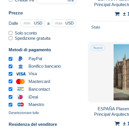
ora
Principal Arquite
Prezzo
± 
Dalle
a
USD
USD
Stato
Solo sconto
Spedizione gratuita
Nuovo
Metodi di pagamento
PayPal
Bonifico bancario
Visa
Mastercard
Bancontact
iDeal
Maestro
ESPAÑA Plasenc
Deselezionare tutto
Principal Arquite
± 
Residenza del venditore