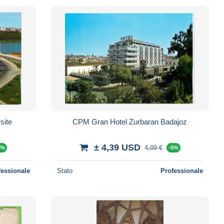
site
CPM Gran Hotel Zurbaran Badajoz
± 4,39 USD
4,00 €
5%
-5%
fessionale
Stato
Professionale