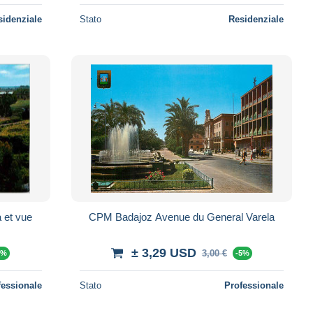
sidenziale
Stato
Residenziale
 et vue
CPM Badajoz Avenue du General Varela
± 3,29 USD
3,00 €
5%
-5%
fessionale
Stato
Professionale