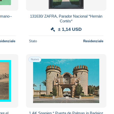
Rmano--
131630/ ZAFRA, Parador Nacional *Hernán
Cortés*
± 1,14 USD
sidenziale
Stato
Residenziale
Nuovo
bre el
1 AK Spanien * Puerta de Palmas in Badajoz