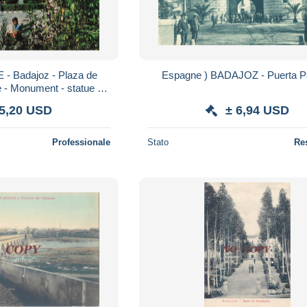
- Badajoz - Plaza de
Espagne ) BADAJOZ -
 - Monument - statue -
s - animé - Carte postale
 5,20 USD
± 6,94 USD
Professionale
Stato
Re