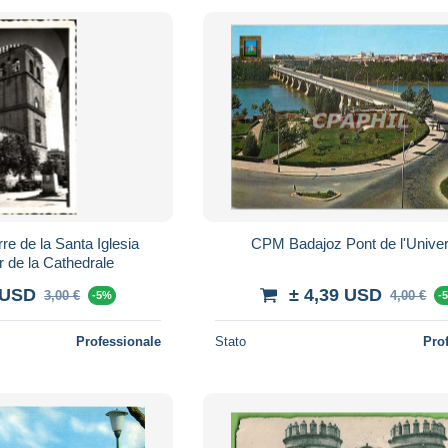
e de la Santa Iglesia
CPM Badajoz Pont de l'Univer
r de la Cathedrale
 USD
± 4,39 USD
3,00 €
4,00 €
-5%
-
Professionale
Stato
Pro