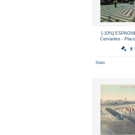
[-10%] ESPAGNE 
Cervantes - Place
Horloge - tournesol
±
Stato