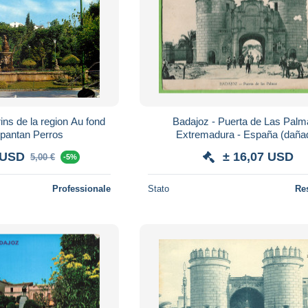
ns de la region Au fond
Badajoz - Puerta de Las Palm
spantan Perros
Extremadura - España (daña
 USD
± 16,07 USD
5,00 €
-5%
Professionale
Stato
Re