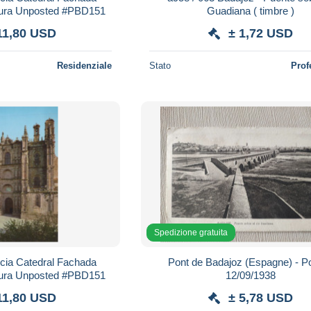
ctura Unposted #PBD151
Guadiana ( timbre )
11,80 USD
± 1,72 USD
Residenziale
Stato
Prof
Spedizione gratuita
ia Catedral Fachada
Pont de Badajoz (Espagne) - P
ctura Unposted #PBD151
12/09/1938
11,80 USD
± 5,78 USD