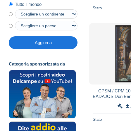
Tutto il mondo
Stato
Aggiorna
Categoria sponsorizzata da
CPSM / CPM 10.
BADAJOS Don Benit
Patrona La V
±
Stato