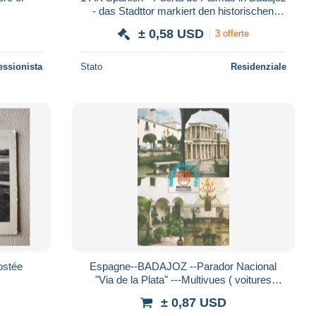
- das Stadttor markiert den historischen
Eingang in die Stadt Badajoz *
± 0,58 USD
3 offerte
essionista
Stato
Residenziale
ostée
Espagne--BADAJOZ --Parador Nacional
"Via de la Plata" ---Multivues ( voitures
Citroen )
± 0,87 USD