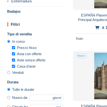
Extremadura
Badajoz
ESPAÑA Plasenc
Principal Arquite
Filtri
± 
Tipo di vendita
Stato
In corso
Prezzo fisso
Asta con offerte
Nuovo
Aste senza offerte
Casa d'aste
Venduti
Durata
Tutte le durate
Nuovo da
giorni
ESPAÑA Plasenc
Chiude fra