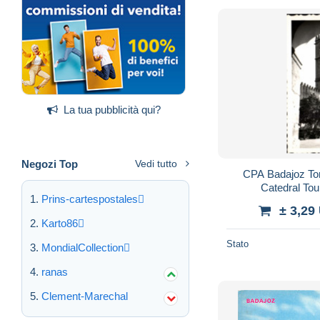
La tua pubblicità qui?
Negozi Top
Vedi tutto
CPA Badajoz Torr
Catedral Tou
Prins-cartespostales
± 3,29
Karto86
Stato
MondialCollection
ranas
Clement-Marechal