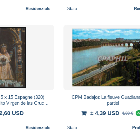
Residenziale
Stato
Re
5 x 15 Espagne (320)
CPM Badajoz La fleuve Guadiana
o Virgen de las Cruces,
partiel
ierge des Douleurs, Patronne
 2,60 USD
± 4,39 USD
4,00 €
-
Residenziale
Stato
Pro