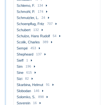
Schlemo, F.
134
Schmohl, P.
174
Schmutzler, L.
24
Schoenpflug, Fritz
707
Schubert
132
Schulze, Hans Rudolf
54
Scolik, Charles
389
Sempé
453
Shepheard
137
Sieff
1
Sim
196
Sine
615
Sizi
82
Skarbina, Helmut
91
Slobodan
146
Solomko, S.
898
Soverein
16