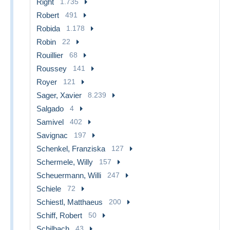
Right
1.735
Robert
491
Robida
1.178
Robin
22
Rouillier
68
Roussey
141
Royer
121
Sager, Xavier
8.239
Salgado
4
Samivel
402
Savignac
197
Schenkel, Franziska
127
Schermele, Willy
157
Scheuermann, Willi
247
Schiele
72
Schiestl, Matthaeus
200
Schiff, Robert
50
Schilbach
43