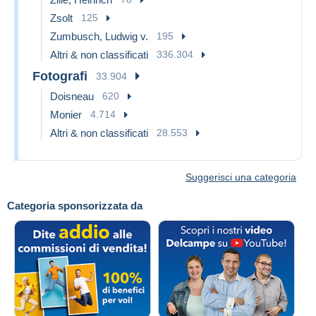
Zsolt
125
Zumbusch, Ludwig v.
195
Altri & non classificati
336.304
Fotografi
33.904
Doisneau
620
Monier
4.714
Altri & non classificati
28.553
Suggerisci una categoria
Categoria sponsorizzata da