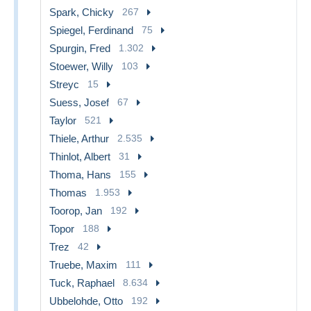
Spark, Chicky
267
Spiegel, Ferdinand
75
Spurgin, Fred
1.302
Stoewer, Willy
103
Streyc
15
Suess, Josef
67
Taylor
521
Thiele, Arthur
2.535
Thinlot, Albert
31
Thoma, Hans
155
Thomas
1.953
Toorop, Jan
192
Topor
188
Trez
42
Truebe, Maxim
111
Tuck, Raphael
8.634
Ubbelohde, Otto
192