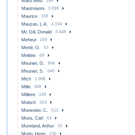
Mass'Beuf
168
Mastroianni
3.099
Maurice
158
Mauzan, L.A.
4.154
Mc Gill, Donald
3.448
Meheut
159
Mertè, O.
53
Metteix
68
Meunier, G.
666
Meunier, S.
640
Mich
1.008
Mille
308
Milliere
199
Moloch
263
Monestier, C.
512
Moos, Carl
63
Moreland, Arthur
33
Morin, Henri
230