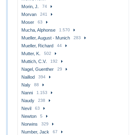
Morin, J.
74
Morvan
241
Moser
63
Mucha, Alphonse
1.570
Mueller, August - Munich
283
Mueller, Richard
44
Mutter, K.
502
Muttich, C.V.
192
Nagel, Guenther
29
Naillod
394
Naly
88
Nanni
1.153
Naudy
238
Nevil
63
Newton
5
Norwins
329
Number, Jack
67