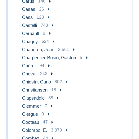
Carus
146
Casas
26
Cass
123
Castelli
743
Cerbault
9
Chagny
624
Chaperon, Jean
2.561
Charpentier-Bosio, Gaston
5
Chéret
94
Cheval
243
Chiostri, Carlo
802
Christiansen
18
Clapsaddle
89
Clemmer
7
Clergue
0
Cocteau
47
Colombo, E.
3.370
Combaz
44