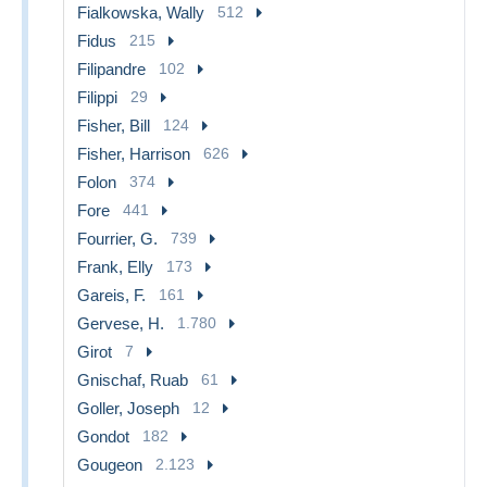
Fialkowska, Wally
512
Fidus
215
Filipandre
102
Filippi
29
Fisher, Bill
124
Fisher, Harrison
626
Folon
374
Fore
441
Fourrier, G.
739
Frank, Elly
173
Gareis, F.
161
Gervese, H.
1.780
Girot
7
Gnischaf, Ruab
61
Goller, Joseph
12
Gondot
182
Gougeon
2.123