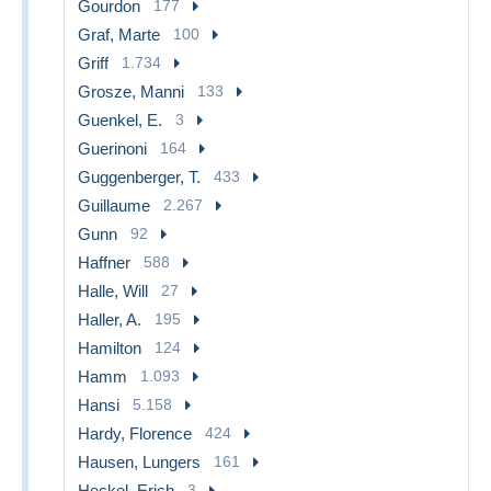
Gourdon
177
Graf, Marte
100
Griff
1.734
Grosze, Manni
133
Guenkel, E.
3
Guerinoni
164
Guggenberger, T.
433
Guillaume
2.267
Gunn
92
Haffner
588
Halle, Will
27
Haller, A.
195
Hamilton
124
Hamm
1.093
Hansi
5.158
Hardy, Florence
424
Hausen, Lungers
161
Heckel, Erich
3