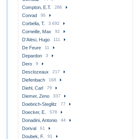
Compton, E.T.
286
Conrad
95
Corbella, T.
3.692
Corneille, Max
92
D'Alési, Hugo
111
De Feure
11
Depardon
3
Dero
9
Desclozeaux
217
Diefenbach
168
Diehl, Carl
79
Diemer, Zeno
337
Doebrich-Steglitz
77
Doecker, E.
578
Donadini, Antonio
44
Dorival
61
Doubek, F.
91