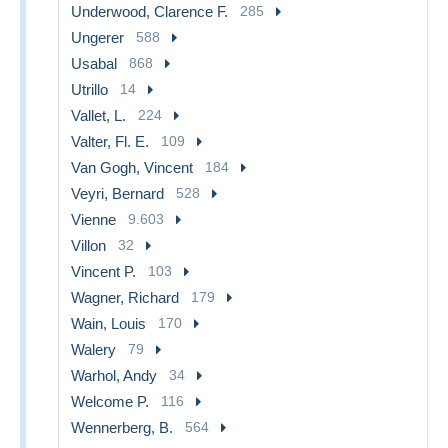
Underwood, Clarence F.
285
Ungerer
588
Usabal
868
Utrillo
14
Vallet, L.
224
Valter, Fl. E.
109
Van Gogh, Vincent
184
Veyri, Bernard
528
Vienne
9.603
Villon
32
Vincent P.
103
Wagner, Richard
179
Wain, Louis
170
Walery
79
Warhol, Andy
34
Welcome P.
116
Wennerberg, B.
564