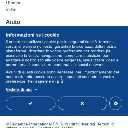
I Forum
Video
Aiuto
Centro assistenza
Informazioni sui cookie
Acquistare su Delcampe
Il nostro sito utilizza i cookie per le seguenti finalità: fornirvi i
Vendere su Delcampe
servizi che avete richiesto, garantire la sicurezza della nostra
piattaforma, ricordare le vostre preferenze per rendere più
Un sito sicuro
piacevole la vostra navigazione, compilare statistiche per
adattare il nostro sito alle vostre esigenze, visualizzare video e
permettervi di condividere contenuti sui social network.
Alcuni di questi cookie sono necessari per il funzionamento del
nostro sito, altri possono essere impostati secondo le vostre
preferenze.
Per saperne di più
Vedere di più
Italiano
USD
Versione standard
Americ
© Delcampe International Srl. Tutti i diritti riservati.
Termini di
utilizzo
e
privacy
.
Gestione dei cookie