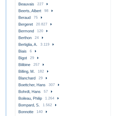
Beauvais
227
Beerts, Albert
98
Beraud
75
Bergeret
20.827
Bermond
120
Berthon
24
Bertiglia, A.
3.119
Biais
6
Bigot
29
Bilibine
257
Billing, M.
182
Blanchard
29
Boettcher, Hans
307
Bohrdt, Hans
57
Boileau, Philip
1.264
Bompard, S.
1.562
Bonnotte
140