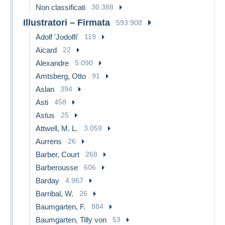
Non classificati
30.388
Illustratori – Firmata
593.908
Adolf 'Jodolfi'
119
Aicard
22
Alexandre
5.090
Amtsberg, Otto
91
Aslan
394
Asti
458
Astus
25
Attwell, M. L.
3.059
Aurrens
26
Barber, Court
268
Barberousse
606
Barday
4.967
Barribal, W.
26
Baumgarten, F.
884
Baumgarten, Tilly von
53