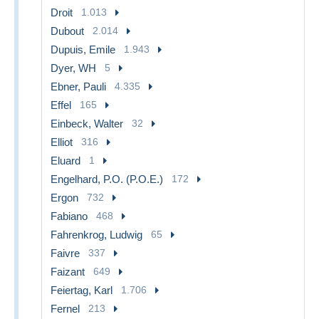
Droit
1.013
Dubout
2.014
Dupuis, Emile
1.943
Dyer, WH
5
Ebner, Pauli
4.335
Effel
165
Einbeck, Walter
32
Elliot
316
Eluard
1
Engelhard, P.O. (P.O.E.)
172
Ergon
732
Fabiano
468
Fahrenkrog, Ludwig
65
Faivre
337
Faizant
649
Feiertag, Karl
1.706
Fernel
213