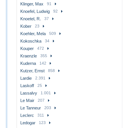
Klinger, Max
91
Knoefel, Ludwig
92
Knoetel, R.
37
Kober
23
Koehler, Mela
509
Kokoschka
34
Kouper
472
Kraenzle
355
Kuderna
142
Kutzer, Ernst
858
Lardie
2.391
Laskoff
25
Lassalvy
1.001
Le Mair
207
Le Tanneur
203
Leclerc
311
Ledogar
123