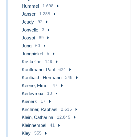
Hummel
1.698
Janser
1.288
Jeudy
92
Jonvelle
3
Jossot
89
Jung
60
Jungnickel
5
Kaskeline
149
Kauffmann, Paul
624
Kaulbach, Hermann
348
Keene, Elmer
47
Kerleyroux
13
Kienerk
17
Kirchner, Raphael
2.635
Klein, Catharina
12.845
Kleinhempel
41
Kley
555