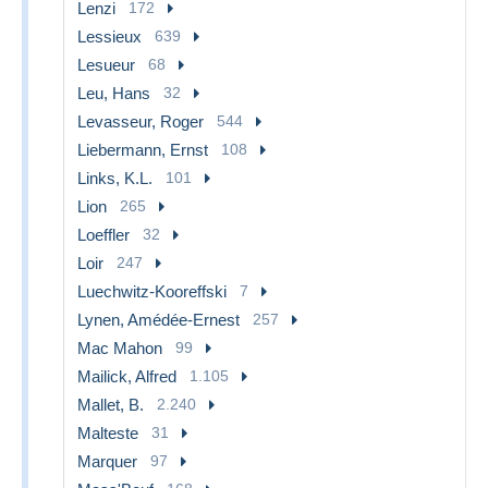
Lenzi
172
Lessieux
639
Lesueur
68
Leu, Hans
32
Levasseur, Roger
544
Liebermann, Ernst
108
Links, K.L.
101
Lion
265
Loeffler
32
Loir
247
Luechwitz-Kooreffski
7
Lynen, Amédée-Ernest
257
Mac Mahon
99
Mailick, Alfred
1.105
Mallet, B.
2.240
Malteste
31
Marquer
97