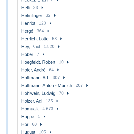
Helli
33
Helmlinger
32
Henriot
120
Hergé
364
Herrlich, Lotte
53
Hey, Paul
1.820
Hober
7
Hoegfeldt, Robert
10
Hofer, André
64
Hoffmann, Ad.
307
Hoffmann, Anton - Munich
207
Hohlwein, Ludwig
70
Holzer, Adi
135
Homualk
4.673
Hoppe
1
Hor
68
Huguet
105