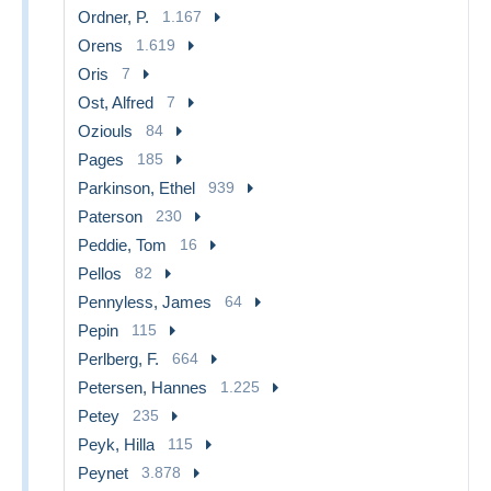
Ordner, P.
1.167
Orens
1.619
Oris
7
Ost, Alfred
7
Oziouls
84
Pages
185
Parkinson, Ethel
939
Paterson
230
Peddie, Tom
16
Pellos
82
Pennyless, James
64
Pepin
115
Perlberg, F.
664
Petersen, Hannes
1.225
Petey
235
Peyk, Hilla
115
Peynet
3.878