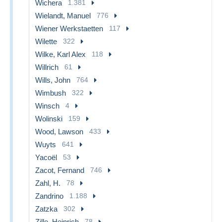
Wichera
1.381
Wielandt, Manuel
776
Wiener Werkstaetten
117
Wilette
322
Wilke, Karl Alex
118
Willrich
61
Wills, John
764
Wimbush
322
Winsch
4
Wolinski
159
Wood, Lawson
433
Wuyts
641
Yacoël
53
Zacot, Fernand
746
Zahl, H.
78
Zandrino
1.188
Zatzka
302
Zille, Heinrich
78