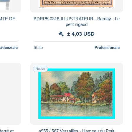
BDRP5-0318-ILLUSTRATEUR - Barday - Le
petit nigaud
± 4,03 USD
sidenziale
Stato
Professionale
Nuovo
arré et
a955 / 567 Versailles - Hameau du Petit