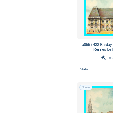
a955 / 433 Barday
Rennes Le P
±
Stato
Nuovo