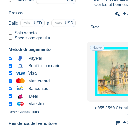
ora
Coiffes et bonnets
c
Prezzo
±
Dalle
a
USD
USD
Stato
Solo sconto
Spedizione gratuita
Nuovo
Metodi di pagamento
PayPal
Bonifico bancario
Visa
Mastercard
Bancontact
iDeal
Maestro
a955 / 599 Chantil
Deselezionare tutto
±
Residenza del venditore