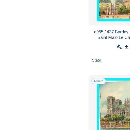
a955 / 437 Barday
Saint Malo Le Cha
V
±
Stato
Nuovo