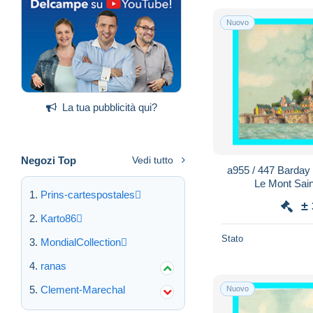
Nuovo
La tua pubblicità qui?
Negozi Top
Vedi tutto
a955 / 447 Barday
Le Mont Sain
Prins-cartespostales
±
Karto86
Stato
MondialCollection
ranas
Clement-Marechal
Nuovo