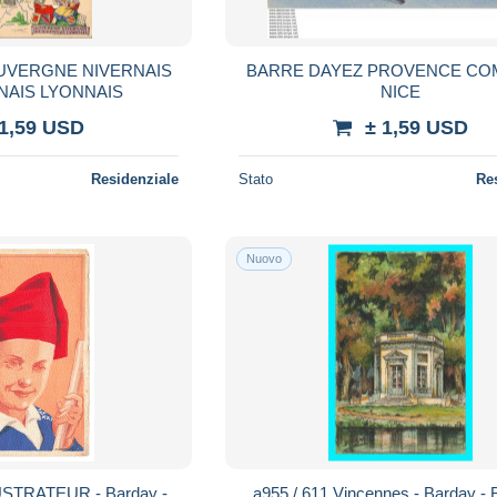
BARRE DAYEZ PROVENCE COMTE DE
AIS LYONNAIS
NICE
 1,59 USD
± 1,59 USD
Residenziale
Stato
Re
Nuovo
STRATEUR - Barday -
a955 / 611 Vincennes - Barday - B