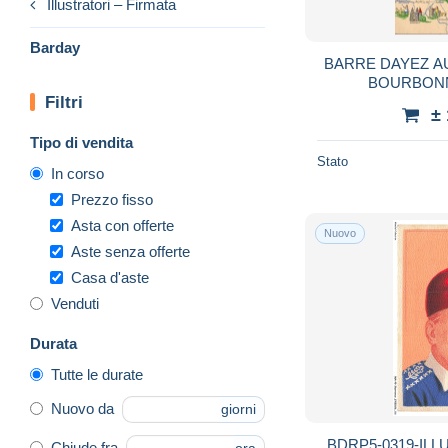
Illustratori – Firmata
Barday
BARRE DAYEZ AUVERGNE NIVERNAIS
BOURBONN
Filtri
±
Tipo di vendita
Stato
In corso
Prezzo fisso
Asta con offerte
Nuovo
Aste senza offerte
Casa d'aste
Venduti
Durata
Tutte le durate
Nuovo da
giorni
BDRP5-0319-ILLU
Chiude fra