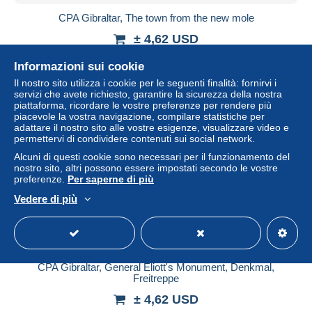
CPA Gibraltar, The town from the new mole
± 4,62 USD
Informazioni sui cookie
Stato
Professionale
Il nostro sito utilizza i cookie per le seguenti finalità: fornirvi i
servizi che avete richiesto, garantire la sicurezza della nostra
piattaforma, ricordare le vostre preferenze per rendere più
piacevole la vostra navigazione, compilare statistiche per
Nuovo
adattare il nostro sito alle vostre esigenze, visualizzare video e
permettervi di condividere contenuti sui social network.
Alcuni di questi cookie sono necessari per il funzionamento del
nostro sito, altri possono essere impostati secondo le vostre
preferenze.
Per saperne di più
Vedere di più
CPA Gibraltar, General Eliott's Monument, Denkmal,
Freitreppe
± 4,62 USD