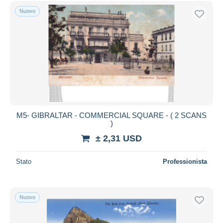
Spedizione gratuita
Nuovo
Metodi di pagamento
PayPal
Bonifico bancario
Visa
Mastercard
Bancontact
iDeal
M5- GIBRALTAR - COMMERCIAL SQUARE - ( 2 SCANS
)
Maestro
± 2,31 USD
Deselezionare tutto
Residenza del venditore
Stato
Professionista
Tutto il mondo
Nuovo