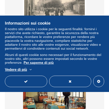
Informazioni sui cookie
Il nostro sito utilizza i cookie per le seguenti finalità: fornirvi i
servizi che avete richiesto, garantire la sicurezza della nostra
AYCP12-1197-86 - COUHE-VERAC - L'église - La rue de
piattaforma, ricordare le vostre preferenze per rendere più
juillet
piacevole la vostra navigazione, compilare statistiche per
± 8,09 USD
adattare il nostro sito alle vostre esigenze, visualizzare video e
permettervi di condividere contenuti sui social network.
Alcuni di questi cookie sono necessari per il funzionamento del
Stato
Professionale
nostro sito, altri possono essere impostati secondo le vostre
preferenze.
Per saperne di più
Vedere di più