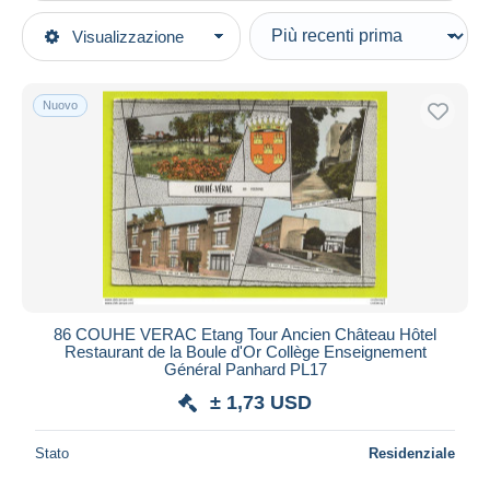
Tipo di vendita
Visualizzazione
Categorie principali
In corso
Cartoline
Prezzo fisso
Europa
Nuovo
Asta con offerte
Francia
Aste senza offerte
[86] Vienne
Casa d'aste
Venduti
Couhe
Durata
Tutte le durate
Nuovo da
giorni
86 COUHE VERAC Etang Tour Ancien Château Hôtel
Restaurant de la Boule d'Or Collège Enseignement
Chiude fra
ora
Général Panhard PL17
± 1,73 USD
Prezzo
Dalle
a
USD
USD
Stato
Residenziale
Solo sconto