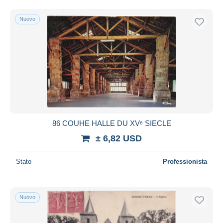
Spedizione gratuita
Nuovo
Metodi di pagamento
PayPal
Bonifico bancario
Visa
Mastercard
Bancontact
iDeal
86 COUHE HALLE DU XVᵉ SIECLE
Maestro
± 6,82 USD
Deselezionare tutto
Residenza del venditore
Stato
Professionista
Tutto il mondo
Nuovo