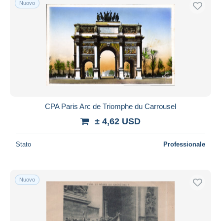
Nuovo
Spedizione gratuita
Metodi di pagamento
PayPal
Bonifico bancario
Visa
Mastercard
Bancontact
CPA Paris Arc de Triomphe du Carrousel
iDeal
± 4,62 USD
Maestro
Deselezionare tutto
Stato
Professionale
Residenza del venditore
Tutto il mondo
Nuovo