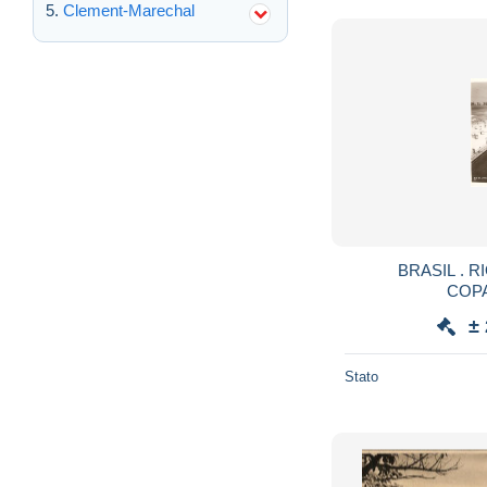
Clement-Marechal
BRASIL . R
COP
±
Stato