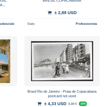
ASIL
BRESIL COPACABANA
DA
± 2,89 USD
sidenziale
Stato
Professionista
Brasil Rio de Janeiro - Praia de Copacabana
postcard not used
± 4,33 USD
5,00 €
-25%