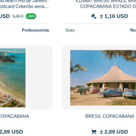
a beach Rio de Janeiro
X116887 BRESIL BRAZIL BR
postcard Colombo aerial
COPACABANA ESTADO 
view
GUANABARA
 USD
± 1,16 USD
5,00 €
-25%
Professionista
Stato
Re
 COPACABANA
BRESIL COPACABANA
 2,89 USD
± 2,89 USD