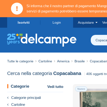
Si informa che il nostro partner di pagamento Ma
servizi di pagamento potrebbero essere temporanea
Iscriviti
Login
Acquistare
Ve
Copac
Tutte le categorie
Cartoline
America
Brasile
Copacaba
Cerca nella categoria
Copacabana
406 oggetti tr
Categorie
Vedi tutto
Nuovo
Categorie principali
Cartoline