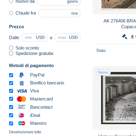
Nuovo da
giorni
Chiude fra
ora
AK 276406 BRAZI
Prezzo
Copaca
±
Dalle
a
USD
USD
Solo sconto
Stato
Spedizione gratuita
Metodi di pagamento
Nuovo
PayPal
Bonifico bancario
Visa
Mastercard
Bancontact
iDeal
Maestro
Deselezionare tutto