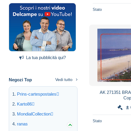
Stato
La tua pubblicità qui?
Negozi Top
Vedi tutto
AK 271351 BRAZI
Prins-cartespostales
Cop
Karto86
±
MondialCollection
Stato
ranas