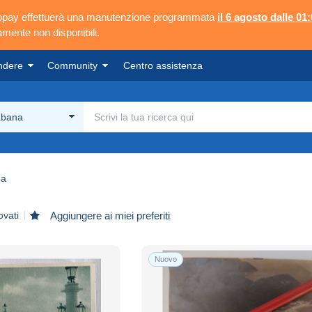
ngopay effettuerà una manutenzione programmata
il 6 agosto dalle 01:
mente non disponibili.
ndere
Community
Centro assistenza
abana
na
ovati
Aggiungere ai miei preferiti
Nuovo