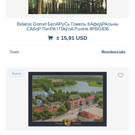
Belarus Gomel БелAPуCь Гомель КAфедPAльны
CAбоP ПятPA І ПAўлA Pэлігія #PBG836
± 15,91 USD
Stato
Residenziale
Nuovo