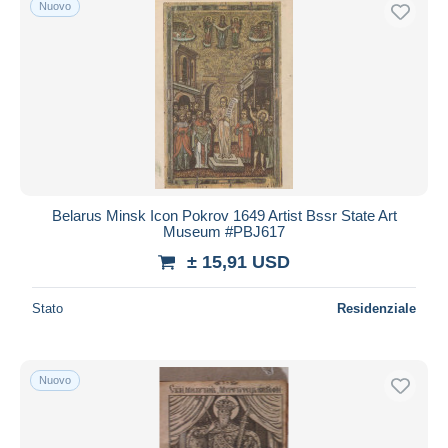
Nuovo
Spedizione gratuita
Metodi di pagamento
PayPal
Bonifico bancario
Visa
Mastercard
Bancontact
Belarus Minsk Icon Pokrov 1649 Artist Bssr State Art
iDeal
Museum #PBJ617
Maestro
± 15,91 USD
Deselezionare tutto
Stato
Residenziale
Residenza del venditore
Tutto il mondo
Nuovo