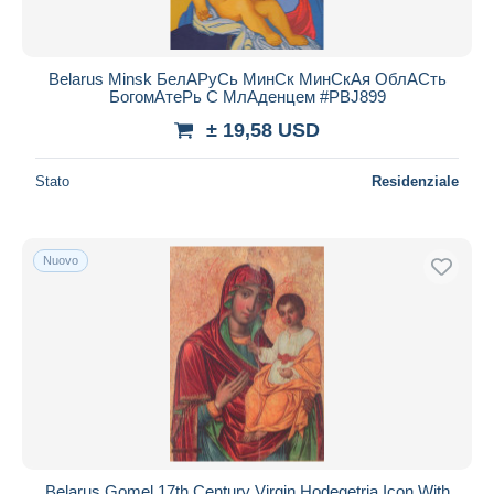
Belarus Minsk БелAPуCь МинCк МинCкAя ОблACть
БогомAтеPь C МлAденцем #PBJ899
± 19,58 USD
Stato
Residenziale
Nuovo
Belarus Gomel 17th Century Virgin Hodegetria Icon With