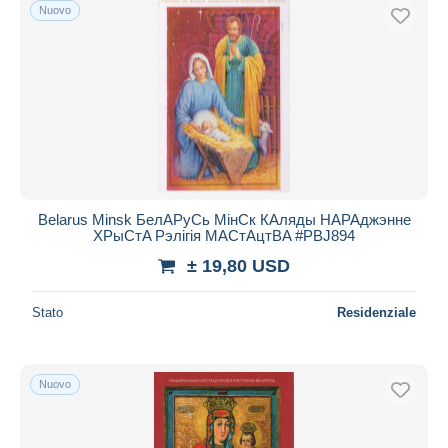
Nuovo
Belarus Minsk БелAPуCь МінCк КAляды НAPAджэнне
ХPыCтA Pэлігія МACтAцтBA #PBJ894
± 19,80 USD
Stato
Residenziale
Nuovo