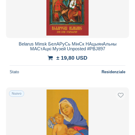
Belarus Minsk БелAPуCь МінCк НAцыянAльны
МACтAцкі Музей Unposted #PBJ897
± 19,80 USD
Stato
Residenziale
Nuovo