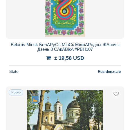
Belarus Minsk БелAPуCь МінCк МіжнAPодны ЖAночы
Дзень 8 CAкABікA #PBH107
± 19,58 USD
Stato
Residenziale
Nuovo