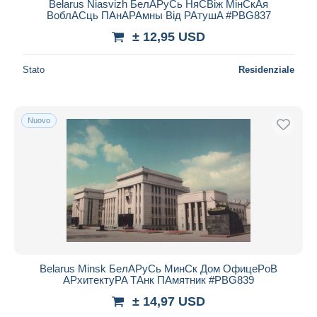
Belarus Niasvizh БелAPуCь НяCBіж МінCкAя
BоблACць ПAнAPAмны Bід PAтушA #PBG837
± 12,95 USD
Stato
Residenziale
Nuovo
Belarus Minsk БелAPуCь МинCк Дом ОфицеPоB
APхитектуPA ТAнк ПAмятник #PBG839
± 14,97 USD