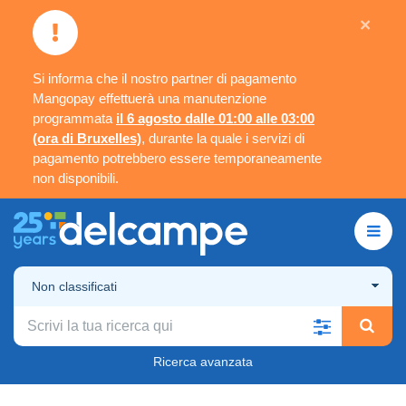
×
Si informa che il nostro partner di pagamento
Mangopay effettuerà una manutenzione
programmata
il 6 agosto dalle 01:00 alle 03:00
(ora di Bruxelles)
, durante la quale i servizi di
pagamento potrebbero essere temporaneamente
non disponibili.
Non classificati
Ricerca avanzata