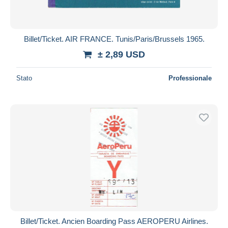
Tutte le durate
Nuovo da
giorni
Billet/Ticket. AIR FRANCE. Tunis/Paris/Brussels 1965.
Chiude fra
ora
± 2,89 USD
Prezzo
Stato
Professionale
Dalle
a
USD
USD
Solo sconto
Spedizione gratuita
Metodi di pagamento
PayPal
Bonifico bancario
Visa
Mastercard
Bancontact
Billet/Ticket. Ancien Boarding Pass AEROPERU Airlines.
iDeal