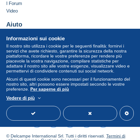
I Forum
Video
Aiuto
Centro assistenza
Informazioni sui cookie
Acquistare su Delcampe
Il nostro sito utilizza i cookie per le seguenti finalità: fornirvi i
Vendere su Delcampe
servizi che avete richiesto, garantire la sicurezza della nostra
piattaforma, ricordare le vostre preferenze per rendere più
Un sito sicuro
piacevole la vostra navigazione, compilare statistiche per
adattare il nostro sito alle vostre esigenze, visualizzare video e
permettervi di condividere contenuti sui social network.
Alcuni di questi cookie sono necessari per il funzionamento del
nostro sito, altri possono essere impostati secondo le vostre
preferenze.
Per saperne di più
Vedere di più
Italiano
USD
Versione standard
Americ
© Delcampe International Srl. Tutti i diritti riservati.
Termini di