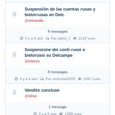
Suspensión de las cuentas rusas y
bielorrusas en Delc
@miranda
4 messages
Il y a 4 ans
Par
alphil_7
1132 vues
Sospensione dei conti russi e
bielorussi su Delcampe
@marco
8 messages
Il y a 4 ans
Par
ombretta0209
1947 vues
Vendite concluse
@elise
1 message
Il y a 5 ans
1389 vues