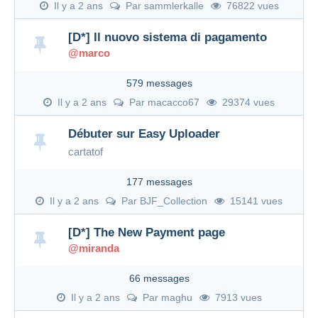
Il y a 2 ans
Par
sammlerkalle
76822 vues
[D*] Il nuovo sistema di pagamento
@marco
579 messages
Il y a 2 ans
Par
macacco67
29374 vues
Débuter sur Easy Uploader
cartatof
177 messages
Il y a 2 ans
Par
BJF_Collection
15141 vues
[D*] The New Payment page
@miranda
66 messages
Il y a 2 ans
Par
maghu
7913 vues