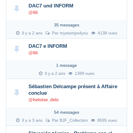
DAC7 und INFORM
@lili
35 messages
Il y a 2 ans
Par
mystamps4you
4138 vues
DAC7 e INFORM
@lili
1 message
Il y a 2 ans
1389 vues
Sébastien Delcampe présent à Affaire
conclue
@heloise_delc
54 messages
Il y a 3 ans
Par
BJF_Collection
8595 vues