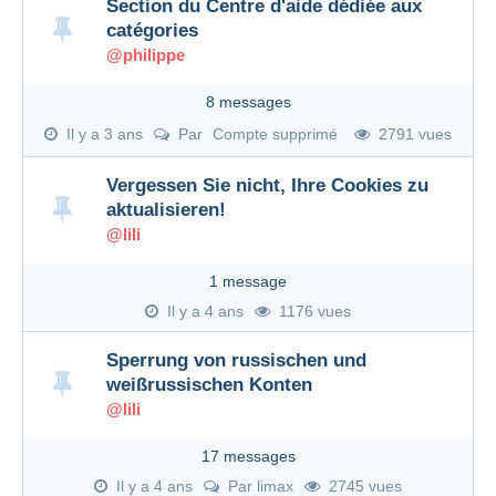
Section du Centre d'aide dédiée aux
catégories
@philippe
8 messages
Il y a 3 ans
Par
Compte supprimé
2791 vues
Vergessen Sie nicht, Ihre Cookies zu
aktualisieren!
@lili
1 message
Il y a 4 ans
1176 vues
Sperrung von russischen und
weißrussischen Konten
@lili
17 messages
Il y a 4 ans
Par
limax
2745 vues