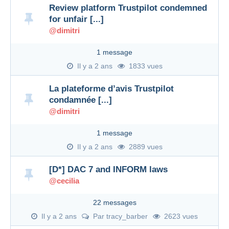
Review platform Trustpilot condemned
for unfair [...]
@dimitri
1 message
Il y a 2 ans
1833 vues
La plateforme d’avis Trustpilot
condamnée [...]
@dimitri
1 message
Il y a 2 ans
2889 vues
[D*] DAC 7 and INFORM laws
@cecilia
22 messages
Il y a 2 ans
Par
tracy_barber
2623 vues