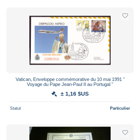
De
à
$US
$US
Uniquement en réduction
Livraison gratuite
Méthodes de paiement
PayPal
Virement bancaire
Visa
Mastercard
Bancontact
Vatican, Enveloppe commémorative du 10 mai 1991 "
iDeal
Voyage du Pape Jean-Paul II au Portugal "
Maestro
± 1,16 $US
Tout désélectionner
Statut
Particulier
Résidence du vendeur
Monde entier