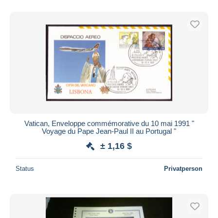
Nur ermäßigt
Kostenloser Versand
Zahlungsmethoden
PayPal
Banküberweisung
Visa
Mastercard
Bancontact
iDeal
Vatican, Enveloppe commémorative du 10 mai 1991 "
Voyage du Pape Jean-Paul II au Portugal "
Maestro
± 1,16 $
Gesamte Auswahl aufheben
Wohnsitz des Verkäufers
Status
Privatperson
Weltweit