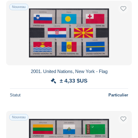
Uniquement en réduction
Nouveau
Livraison gratuite
Méthodes de paiement
PayPal
Virement bancaire
Visa
Mastercard
Bancontact
2001. United Nations, New York - Flag
iDeal
± 4,33 $US
Maestro
Tout désélectionner
Statut
Particulier
Résidence du vendeur
Monde entier
Nouveau