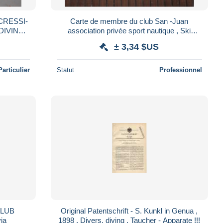
CRESSI-
Carte de membre du club San -Juan
association privée sport nautique , Ski
NE
malmousque Marseille vignette 1964, 65, 66
± 3,34 $US
Particulier
Statut
Professionnel
CLUB
Original Patentschrift - S. Kunkl in Genua ,
ia
1898 , Divers, diving , Taucher - Apparate !!!