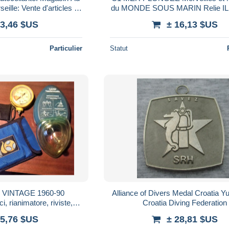
eille: Vente d'articles de
du MONDE SOUS MARIN Relie I
 sous-marine
Epuise
 3,46 $US
± 16,13 $US
Particulier
Statut
VINTAGE 1960-90
Alliance of Divers Medal Croatia Y
, rianimatore, riviste,
Croatia Diving Federation
i oggetti subacquei
 5,76 $US
± 28,81 $US