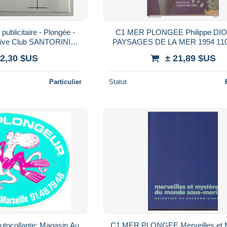
publicitaire - Plongée -
C1 MER PLONGEE Philippe DIO
Dive Club SANTORINI
PAYSAGES DE LA MER 1954 110
sa Camping
EPUISE Port Inclus Franc
 2,30 $US
± 21,89 $US
Particulier
Statut
autocollante: Magasin Au
C1 MER PLONGEE Merveilles et 