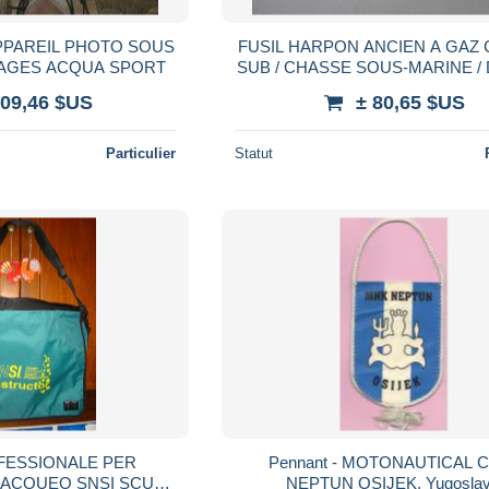
PPAREIL PHOTO SOUS
FUSIL HARPON ANCIEN A GAZ 
MAGES ACQUA SPORT
SUB / CHASSE SOUS-MARINE / DIVING /
ARBALETTE SOUS-MARI
109,46 $US
± 80,65 $US
Particulier
Statut
FESSIONALE PER
Pennant - MOTONAUTICAL 
BACQUEO SNSI SCUBA
NEPTUN OSIJEK, Yugoslav