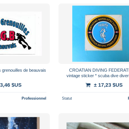
 grenouilles de beauvais
CROATIAN DIVING FEDERATI
vintage sticker * scuba dive diver
plongee tauchen immersione du
 3,46 $US
± 17,23 $US
autocollant
Professionnel
Statut