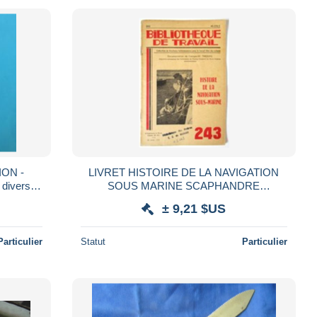
ON -
LIVRET HISTOIRE DE LA NAVIGATION
 divers
SOUS MARINE SCAPHANDRE
iken *
SCAPHANDRIER PLONGEUR SOUS
± 9,21 $US
MARIN BIBLIOTHEQUE DE TRAVAIL 243
BT
Particulier
Statut
Particulier