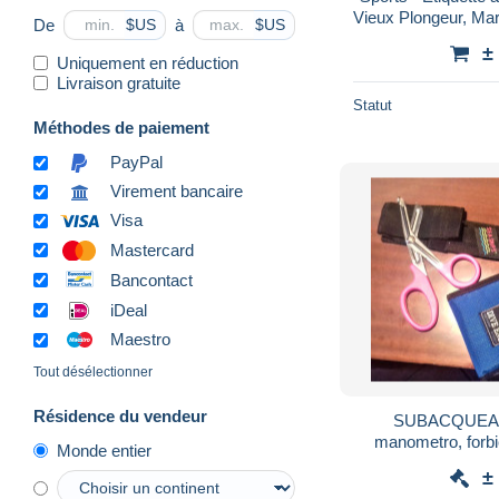
Vieux Plongeur, Mars
De
à
$US
$US
Plongée
±
Uniquement en réduction
Livraison gratuite
Statut
Méthodes de paiement
PayPal
Virement bancaire
Visa
Mastercard
Bancontact
iDeal
Maestro
Tout désélectionner
Résidence du vendeur
SUBACQUEA 
manometro, forbici
Monde entier
sacche, e altr
±