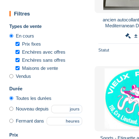
Filtres
ancien autocollant 
Mediterranean 
Types de vente
Peris
±
En cours
Prix fixes
Statut
Enchères avec offres
Enchères sans offres
Maisons de vente
Vendus
Durée
Toutes les durées
Nouveau depuis
jours
Fermant dans
heures
Prix
Sports - Etiquette 