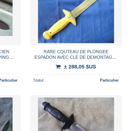
CIEN
RARE COUTEAU DE PLONGEE
VING
ESPADON AVEC CLE DE DEMONTAGE /
PLONGEE SOUS-MARINE DIVING
± 288,05 $US
SCPHANDRIER
Particulier
Statut
Particulier