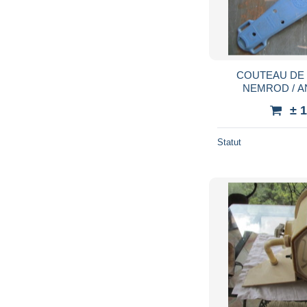
COUTEAU DE
NEMROD / A
SCAP
± 
Statut