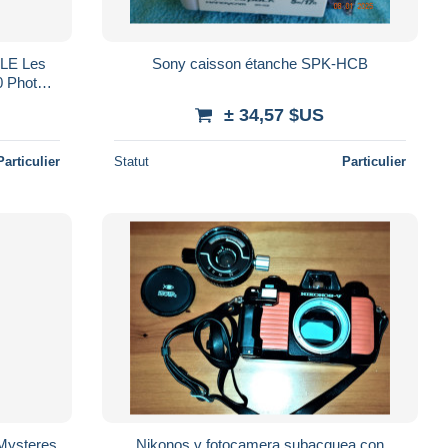
LE Les
Sony caisson étanche SPK-HCB
 Photos
e
± 34,57 $US
Particulier
Statut
Particulier
Mysteres
Nikonos v fotocamera subacquea con