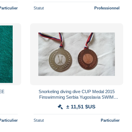
Particulier
Statut
Professionnel
GEE
Snorkeling diving dive CUP Medal 2015
Finswimming Serbia Yugoslavia SWIM
water mask Schwimmflossen Palmes de
± 11,51 $US
natation
Particulier
Statut
Particulier