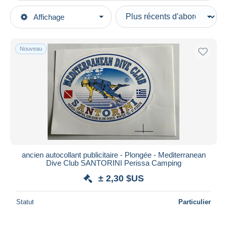
Types de vente
Affichage
Catégories principales
En cours
Autres thèmes & collections
Prix fixes
Sports
Nouveau
Enchères avec offres
Plongée
Enchères sans offres
Maisons de vente
Vendus
Durée
Toutes les durées
Nouveau
jours
ancien autocollant publicitaire - Plongée - Mediterranean
depuis
Dive Club SANTORINI Perissa Camping
Fermant
heures
± 2,30 $US
dans
Prix
Statut
Particulier
De
à
$US
$US