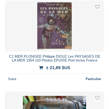
Uniquement en réduction
Livraison gratuite
Méthodes de paiement
PayPal
Virement bancaire
Visa
Mastercard
Bancontact
C1 MER PLONGEE Philippe DIOLE Les PAYSAGES DE
iDeal
LA MER 1954 110 Photos EPUISE Port Inclus France
Maestro
± 21,89 $US
Tout désélectionner
Statut
Particulier
Résidence du vendeur
Monde entier