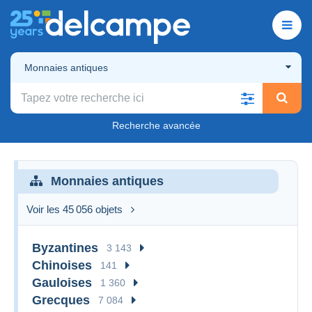
Monnaies antiques
Recherche avancée
Monnaies antiques
Voir les 45 056 objets
Byzantines
3 143
Chinoises
141
Gauloises
1 360
Grecques
7 084