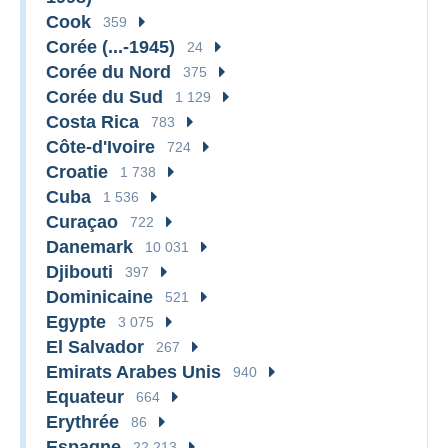
Cook
359
Corée (...-1945)
24
Corée du Nord
375
Corée du Sud
1 129
Costa Rica
783
Côte-d'Ivoire
724
Croatie
1 738
Cuba
1 536
Curaçao
722
Danemark
10 031
Djibouti
397
Dominicaine
521
Egypte
3 075
El Salvador
267
Emirats Arabes Unis
940
Equateur
664
Erythrée
86
Espagne
22 213