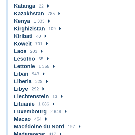
Katanga
22
Kazakhstan
785
Kenya
1 333
Kirghizistan
109
Kiribati
40
Koweït
701
Laos
203
Lesotho
65
Lettonie
1 355
Liban
943
Liberia
329
Libye
292
Liechtenstein
13
Lituanie
1 686
Luxembourg
2 648
Macao
454
Macédoine du Nord
197
Madagascar
417