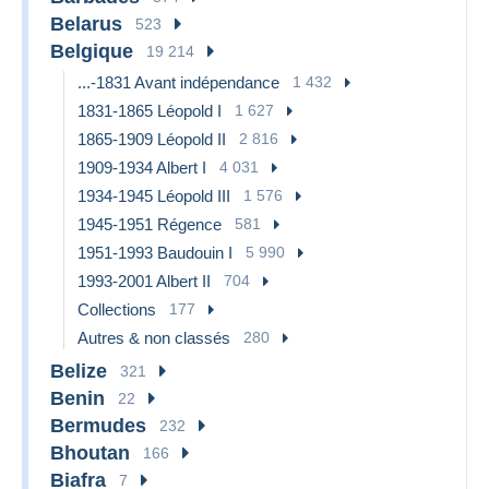
Belarus
523
Belgique
19 214
...-1831 Avant indépendance
1 432
1831-1865 Léopold I
1 627
1865-1909 Léopold II
2 816
1909-1934 Albert I
4 031
1934-1945 Léopold III
1 576
1945-1951 Régence
581
1951-1993 Baudouin I
5 990
1993-2001 Albert II
704
Collections
177
Autres & non classés
280
Belize
321
Benin
22
Bermudes
232
Bhoutan
166
Biafra
7