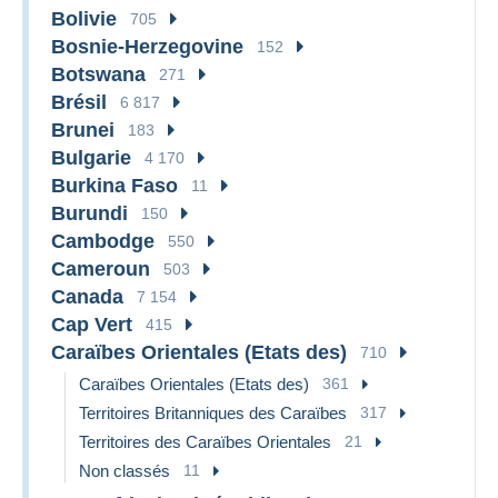
Bolivie
705
Bosnie-Herzegovine
152
Botswana
271
Brésil
6 817
Brunei
183
Bulgarie
4 170
Burkina Faso
11
Burundi
150
Cambodge
550
Cameroun
503
Canada
7 154
Cap Vert
415
Caraïbes Orientales (Etats des)
710
Caraïbes Orientales (Etats des)
361
Territoires Britanniques des Caraïbes
317
Territoires des Caraïbes Orientales
21
Non classés
11