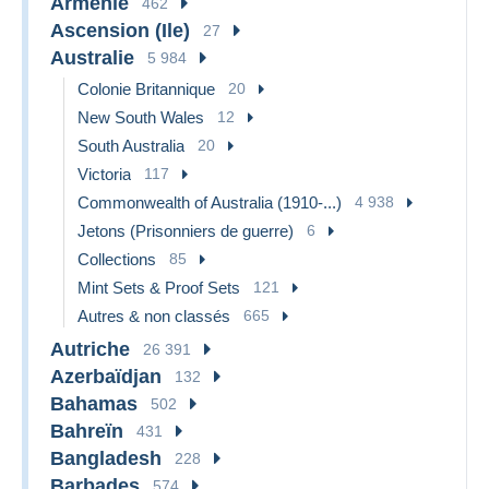
Arménie
462
Ascension (Ile)
27
Australie
5 984
Colonie Britannique
20
New South Wales
12
South Australia
20
Victoria
117
Commonwealth of Australia (1910-...)
4 938
Jetons (Prisonniers de guerre)
6
Collections
85
Mint Sets & Proof Sets
121
Autres & non classés
665
Autriche
26 391
Azerbaïdjan
132
Bahamas
502
Bahreïn
431
Bangladesh
228
Barbades
574