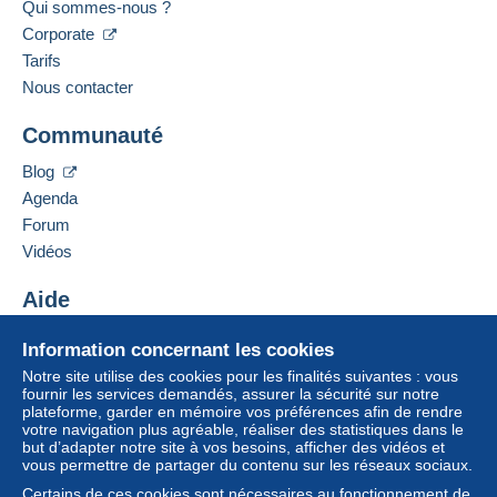
Qui sommes-nous ?
Corporate
Tarifs
Nous contacter
Communauté
Blog
Agenda
Forum
Vidéos
Aide
Centre d'aide
Information concernant les cookies
Acheter sur Delcampe
Notre site utilise des cookies pour les finalités suivantes : vous
Vendre sur Delcampe
fournir les services demandés, assurer la sécurité sur notre
plateforme, garder en mémoire vos préférences afin de rendre
Un site sécurisé
votre navigation plus agréable, réaliser des statistiques dans le
but d’adapter notre site à vos besoins, afficher des vidéos et
vous permettre de partager du contenu sur les réseaux sociaux.
Certains de ces cookies sont nécessaires au fonctionnement de