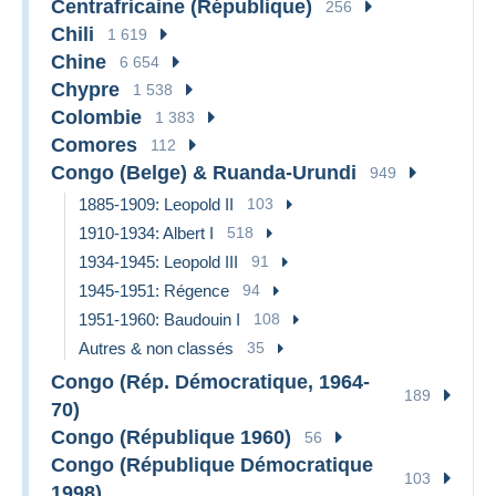
Centrafricaine (République)
256
Chili
1 619
Chine
6 654
Chypre
1 538
Colombie
1 383
Comores
112
Congo (Belge) & Ruanda-Urundi
949
1885-1909: Leopold II
103
1910-1934: Albert I
518
1934-1945: Leopold III
91
1945-1951: Régence
94
1951-1960: Baudouin I
108
Autres & non classés
35
Congo (Rép. Démocratique, 1964-
189
70)
Congo (République 1960)
56
Congo (République Démocratique
103
1998)