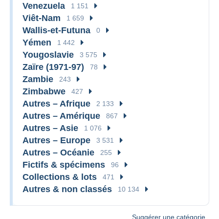
Venezuela
1 151
Viêt-Nam
1 659
Wallis-et-Futuna
0
Yémen
1 442
Yougoslavie
3 575
Zaïre (1971-97)
78
Zambie
243
Zimbabwe
427
Autres – Afrique
2 133
Autres – Amérique
867
Autres – Asie
1 076
Autres – Europe
3 531
Autres – Océanie
255
Fictifs & spécimens
96
Collections & lots
471
Autres & non classés
10 134
Suggérer une catégorie