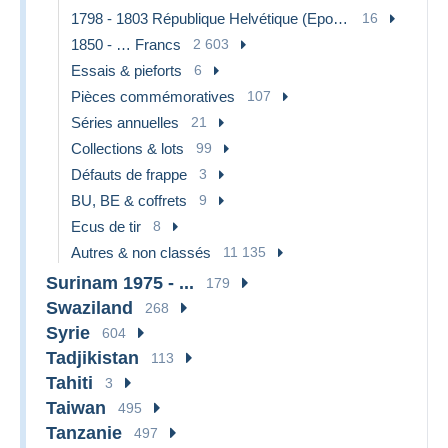
1798 - 1803 République Helvétique (Epoque napoléonienne)
16
1850 - … Francs
2 603
Essais & pieforts
6
Pièces commémoratives
107
Séries annuelles
21
Collections & lots
99
Défauts de frappe
3
BU, BE & coffrets
9
Ecus de tir
8
Autres & non classés
11 135
Surinam 1975 - ...
179
Swaziland
268
Syrie
604
Tadjikistan
113
Tahiti
3
Taiwan
495
Tanzanie
497