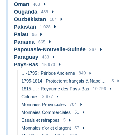
Oman
463
Ouganda
489
Ouzbékistan
184
Pakistan
1 028
Palau
95
Panama
665
Papouasie-Nouvelle-Guinée
267
Paraguay
433
Pays-Bas
15 973
…-1795 : Période Ancienne
849
1795-1814 : Protectorat français & Napoléonien
5
1815-… : Royaume des Pays-Bas
10 796
Colonies
2 877
Monnaies Provinciales
704
Monnaies Commerciales
51
Essais et refrappes
5
Monnaies d'or et d'argent
57