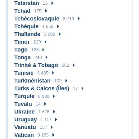
Tatarstan
16
Tchad
175
Tchécoslovaquie
3 713
Tchéquie
1 555
Thaïlande
3 989
Timor
229
Togo
126
Tonga
240
Trinité & Tobago
562
Tunisie
3 485
Turkménistan
109
Turks & Caicos (Îles)
17
Turquie
6 980
Tuvalu
14
Ukraine
1 676
Uruguay
1 117
Vanuatu
157
Vatican
9 183