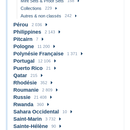
Mint Sets & Proof Sets
158
Collections
229
Autres & non classés
242
Pérou
2 036
Philippines
2 143
Pitcairn
7
Pologne
11 200
Polynésie Française
1 371
Portugal
12 106
Puerto Rico
21
Qatar
215
Rhodésie
352
Roumanie
2 809
Russie
21 408
Rwanda
360
Sahara Occidental
10
Saint-Marin
3 732
Sainte-Hélène
90