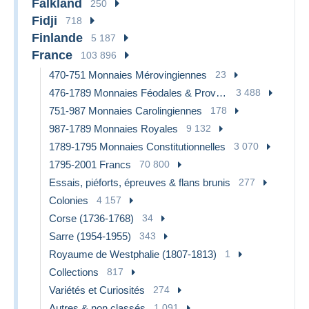
Falkland
250
Fidji
718
Finlande
5 187
France
103 896
470-751 Monnaies Mérovingiennes
23
476-1789 Monnaies Féodales & Provinciales
3 488
751-987 Monnaies Carolingiennes
178
987-1789 Monnaies Royales
9 132
1789-1795 Monnaies Constitutionnelles
3 070
1795-2001 Francs
70 800
Essais, piéforts, épreuves & flans brunis
277
Colonies
4 157
Corse (1736-1768)
34
Sarre (1954-1955)
343
Royaume de Westphalie (1807-1813)
1
Collections
817
Variétés et Curiosités
274
Autres & non classés
1 091