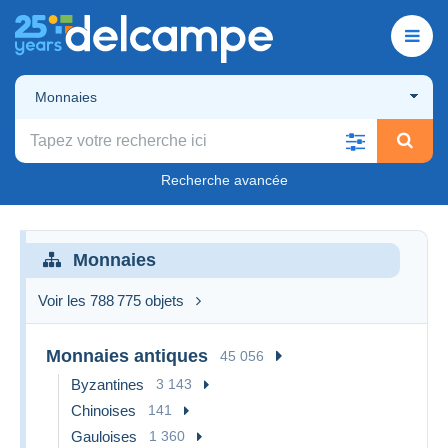
Monnaies
Recherche avancée
Monnaies
Voir les 788 775 objets
Monnaies antiques
45 056
Byzantines
3 143
Chinoises
141
Gauloises
1 360