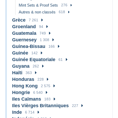
Mint Sets & Proof Sets
276
Autres & non classés
618
Grèce
7 261
Groenland
94
Guatemala
749
Guernesey
1 308
Guinea-Bissau
166
Guinée
142
Guinée Equatoriale
61
Guyana
262
Haïti
363
Honduras
228
Hong Kong
2 575
Hongrie
6 540
Iles Caïmans
183
Iles Vièrges Britanniques
227
Inde
6 714