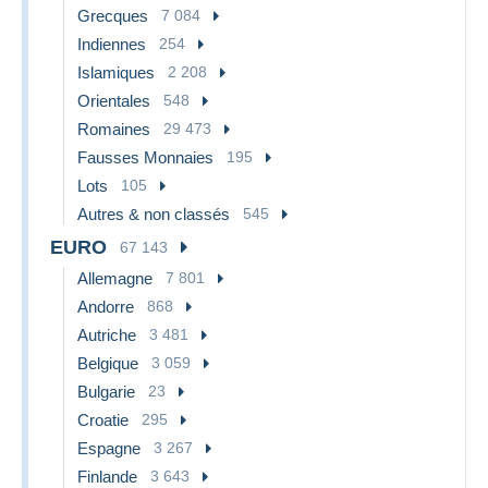
Grecques
7 084
Indiennes
254
Islamiques
2 208
Orientales
548
Romaines
29 473
Fausses Monnaies
195
Lots
105
Autres & non classés
545
EURO
67 143
Allemagne
7 801
Andorre
868
Autriche
3 481
Belgique
3 059
Bulgarie
23
Croatie
295
Espagne
3 267
Finlande
3 643