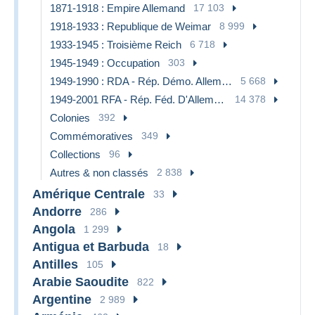
1871-1918 : Empire Allemand
17 103
1918-1933 : Republique de Weimar
8 999
1933-1945 : Troisième Reich
6 718
1945-1949 : Occupation
303
1949-1990 : RDA - Rép. Démo. Allemande
5 668
1949-2001 RFA - Rép. Féd. D'Allemagne
14 378
Colonies
392
Commémoratives
349
Collections
96
Autres & non classés
2 838
Amérique Centrale
33
Andorre
286
Angola
1 299
Antigua et Barbuda
18
Antilles
105
Arabie Saoudite
822
Argentine
2 989