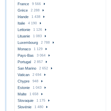
France
9 566
Grèce
2 288
Irlande
1 438
Italie
4 190
Lettonie
1 126
Lituanie
1 083
Luxembourg
2 788
Monaco
1 129
Pays-Bas
3 064
Portugal
2 857
San Marino
2 652
Vatican
2 694
Chypre
948
Estonie
1 043
Malte
1 658
Slovaquie
1 175
Slovénie
1 480