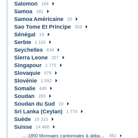
Salomon
164
Samoa
181
Samoa Américaine
20
Sao Tome Et Principe
303
Sénégal
19
Serbie
1 116
Seychelles
634
Sierra Leone
257
Singapour
1 772
Slovaquie
979
Slovénie
1 092
Somalie
449
Soudan
283
Soudan du Sud
10
Sri Lanka (Ceylan)
1 774
Suède
10 315
Suisse
14 468
…-1850 Monnaies cantonnales & abbatiales
461