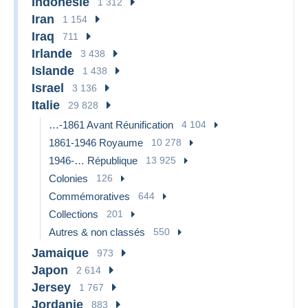
Indonésie
1 312
Iran
1 154
Iraq
711
Irlande
3 438
Islande
1 438
Israel
3 136
Italie
29 828
…-1861 Avant Réunification
4 104
1861-1946 Royaume
10 278
1946-… République
13 925
Colonies
126
Commémoratives
644
Collections
201
Autres & non classés
550
Jamaique
973
Japon
2 614
Jersey
1 767
Jordanie
883