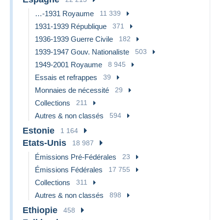
…-1931 Royaume
11 339
1931-1939 République
371
1936-1939 Guerre Civile
182
1939-1947 Gouv. Nationaliste
503
1949-2001 Royaume
8 945
Essais et refrappes
39
Monnaies de nécessité
29
Collections
211
Autres & non classés
594
Estonie
1 164
Etats-Unis
18 987
Émissions Pré-Fédérales
23
Émissions Fédérales
17 755
Collections
311
Autres & non classés
898
Ethiopie
458