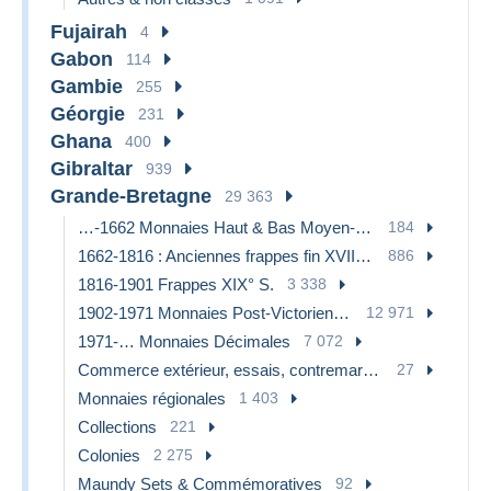
Fujairah
4
Gabon
114
Gambie
255
Géorgie
231
Ghana
400
Gibraltar
939
Grande-Bretagne
29 363
…-1662 Monnaies Haut & Bas Moyen-Age
184
1662-1816 : Anciennes frappes fin XVII° - Début XIX° s.
886
1816-1901 Frappes XIX° S.
3 338
1902-1971 Monnaies Post-Victoriennes
12 971
1971-… Monnaies Décimales
7 072
Commerce extérieur, essais, contremarques et surfrappes
27
Monnaies régionales
1 403
Collections
221
Colonies
2 275
Maundy Sets & Commémoratives
92