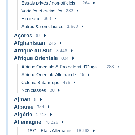
Essais privés / non-officiels
1 264
Variétés et curiosités
232
Rouleaux
368
Autres & non classés
1 663
Açores
62
Afghanistan
245
Afrique du Sud
3 446
Afrique Orientale
834
Afrique Orientale & Protectorat d'Ouganda
283
Afrique Orientale Allemande
45
Colonie Britannique
476
Non classés
30
Ajman
5
Albanie
744
Algérie
1 418
Allemagne
76 226
…-1871 : Etats Allemands
19 382