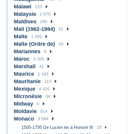
Malawi
223
Malaysie
2 970
Maldives
240
Mali (1962-1984)
31
Malte
1 266
Malte (Ordre de)
33
Mariannes
5
Maroc
3 305
Marshall
41
Maurice
1 163
Mauritanie
113
Mexique
4 416
Micronésie
34
Midway
0
Moldavie
814
Monaco
3 584
1505-1795 De Lucien Ier à Honoré III
18