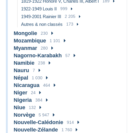
1819-1922 Honoré V, Charles III, Albert I
189
1922-1949 Louis II
999
1949-2001 Rainier III
2 205
Autres & non classés
173
Mongolie
230
Mozambique
1 101
Myanmar
280
Nagorno-Karabakh
57
Namibie
238
Nauru
7
Népal
1 030
Nicaragua
464
Niger
24
Nigeria
384
Niue
132
Norvège
5 947
Nouvelle-Calédonie
914
Nouvelle-Zélande
1 760