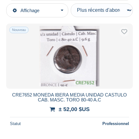
Types de vente
Affichage
Catégories principales
En cours
Monnaies & Billets
Prix fixes
Monnaies
Nouveau
Enchères avec offres
Monnaies antiques
Enchères sans offres
Maisons de vente
Gauloises
Vendus
Durée
Toutes les durées
Nouveau
jours
CRE7652 MONEDA IBERA MEDIA UNIDAD CASTULO
depuis
CAB. MASC. TORO 80-40 A.C
Fermant
heures
± 52,00 $US
dans
Prix
Statut
Professionnel
De
à
$US
$US