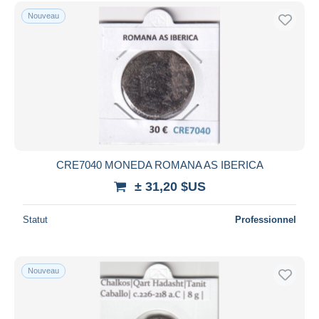
Uniquement en réduction
Nouveau
Livraison gratuite
Méthodes de paiement
PayPal
Virement bancaire
Visa
Mastercard
Bancontact
CRE7040 MONEDA ROMANA AS IBERICA
iDeal
± 31,20 $US
Maestro
Tout désélectionner
Statut
Professionnel
Résidence du vendeur
Monde entier
Nouveau