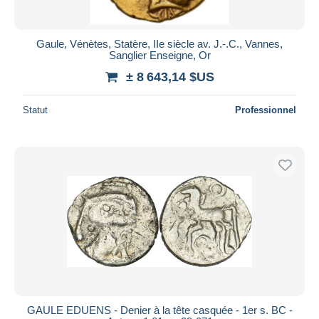
Gaule, Vénètes, Statère, IIe siècle av. J.-.C., Vannes,
Sanglier Enseigne, Or
± 8 643,14 $US
Statut
Professionnel
GAULE EDUENS - Denier à la tête casquée - 1er s. BC -