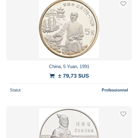
Uniquement en réduction
Livraison gratuite
Méthodes de paiement
PayPal
Virement bancaire
Visa
Mastercard
Bancontact
China, 5 Yuan, 1991
iDeal
± 79,73 $US
Maestro
Statut
Professionnel
Tout désélectionner
Résidence du vendeur
Monde entier