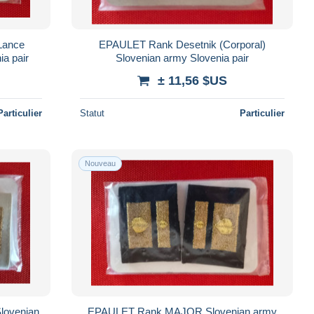
Lance
EPAULET Rank Desetnik (Corporal)
ia pair
Slovenian army Slovenia pair
± 11,56 $US
Particulier
Statut
Particulier
Nouveau
lovenian
EPAULET Rank MAJOR Slovenian army