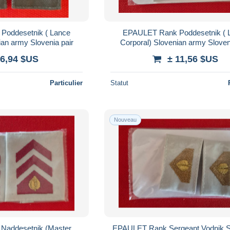
oddesetnik ( Lance
EPAULET Rank Poddesetnik ( 
ian army Slovenia pair
Corporal) Slovenian army Sloven
 6,94 $US
± 11,56 $US
Particulier
Statut
Nouveau
addesetnik (Master
EPAULET Rank Sergeant Vodnik S