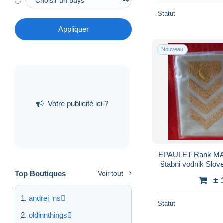
Statut
Appliquer
Nouveau
Votre publicité ici ?
EPAULET Rank MA
štabni vodnik Slov
Top Boutiques
Voir tout
± 
andrej_ns
Statut
oldinnthings