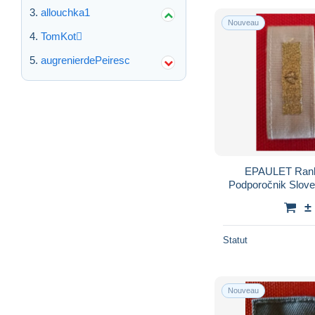
allouchka1
Nouveau
TomKot
augrenierdePeiresc
EPAULET Rank 
Podporočnik Slove
±
Statut
Nouveau