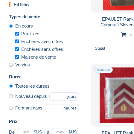
Filtres
Types de vente
EPAULET Rank P
Corporal) Sloven
En cours
Prix fixes
±
Enchères avec offres
Statut
Enchères sans offres
Maisons de vente
Vendus
Nouveau
Durée
Toutes les durées
Nouveau depuis
jours
Fermant dans
heures
Prix
De
à
$US
$US
EPAULET Rank N