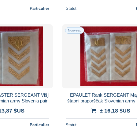
Particulier
Statut
Nouveau
STER SERGEANT Višji
EPAULET Rank SERGEANT Major
enian army Slovenia pair
štabni praporščak Slovenian army 
pair
13,87 $US
± 16,18 $US
Particulier
Statut