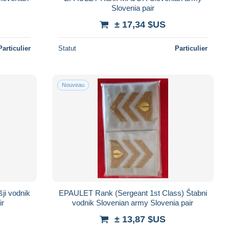
Slovenia pair
± 17,34 $US
Particulier
Statut
Particulier
Nouveau
ji vodnik
EPAULET Rank (Sergeant 1st Class) Štabni
ir
vodnik Slovenian army Slovenia pair
± 13,87 $US