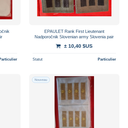
očnik
EPAULET Rank First Lieutenant
ir
Nadporočnik Slovenian army Slovenia pair
± 10,40 $US
Particulier
Statut
Particulier
Nouveau