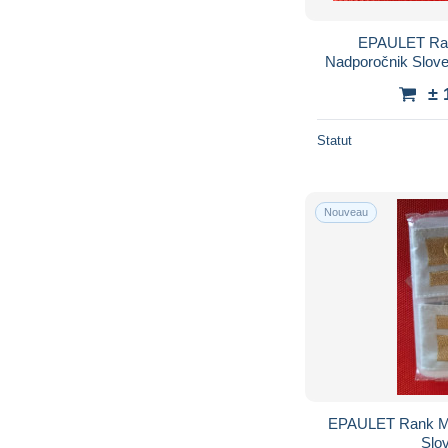
EPAULET Rank
Nadporočnik Slove
± 
Statut
Nouveau
EPAULET Rank M
Slov