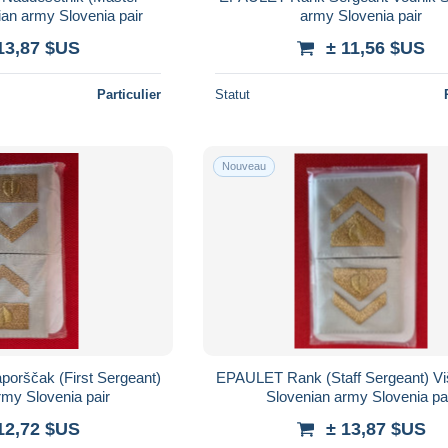
ian army Slovenia pair
army Slovenia pair
13,87 $US
± 11,56 $US
Particulier
Statut
Nouveau
orščak (First Sergeant)
EPAULET Rank (Staff Sergeant) Viš
rmy Slovenia pair
Slovenian army Slovenia pa
12,72 $US
± 13,87 $US