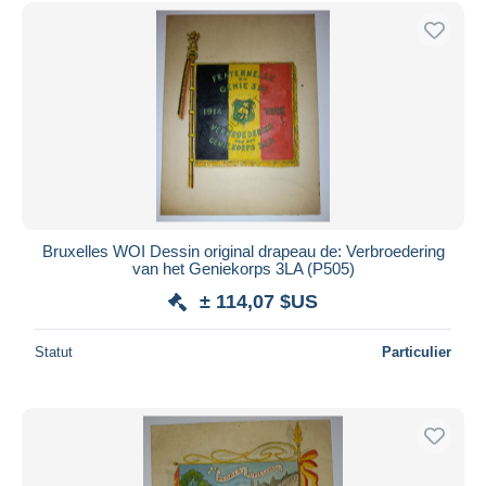
Uniquement en réduction
Livraison gratuite
Méthodes de paiement
PayPal
Virement bancaire
Visa
Mastercard
Bancontact
Bruxelles WOI Dessin original drapeau de: Verbroedering
iDeal
van het Geniekorps 3LA (P505)
Maestro
± 114,07 $US
Tout désélectionner
Statut
Particulier
Résidence du vendeur
Monde entier