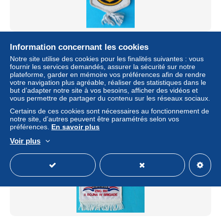
INŽINJERIJA HRM - ŠIBENIK ... Croatia Navy pennant *
Information concernant les cookies
Croatia Army flag Croatie armee Kroatien Croazia Croacia
Notre site utilise des cookies pour les finalités suivantes : vous
± 46,03 $US
fournir les services demandés, assurer la sécurité sur notre
plateforme, garder en mémoire vos préférences afin de rendre
votre navigation plus agréable, réaliser des statistiques dans le
Statut
Particulier
but d’adapter notre site à vos besoins, afficher des vidéos et
vous permettre de partager du contenu sur les réseaux sociaux.
Certains de ces cookies sont nécessaires au fonctionnement de
notre site, d’autres peuvent être paramétrés selon vos
préférences.
En savoir plus
Voir plus