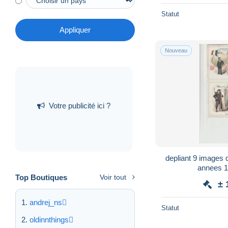
Statut
Appliquer
Nouveau
Votre publicité ici ?
depliant 9 images 
annees 
Top Boutiques
Voir tout
± 
andrej_ns
Statut
oldinnthings