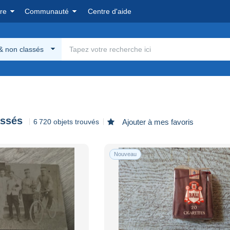
re
Communauté
Centre d'aide
& non classés
assés
6 720 objets trouvés
Ajouter à mes favoris
Nouveau