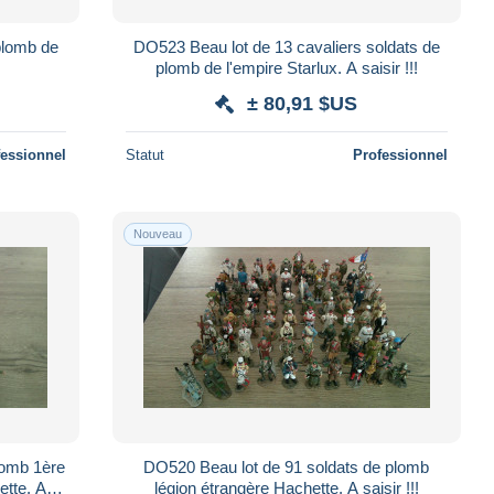
plomb de
DO523 Beau lot de 13 cavaliers soldats de
!
plomb de l'empire Starlux. A saisir !!!
± 80,91 $US
fessionnel
Statut
Professionnel
Nouveau
lomb 1ère
DO520 Beau lot de 91 soldats de plomb
ette. A
légion étrangère Hachette. A saisir !!!