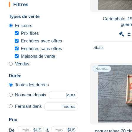
Filtres
Types de vente
Carte photo. 190
guerr
En cours
Prix fixes
±
Enchères avec offres
Statut
Enchères sans offres
Maisons de vente
Vendus
Nouveau
Durée
Toutes les durées
Nouveau depuis
jours
Fermant dans
heures
Prix
De
à
$US
$US
paquet tabac 20 cig