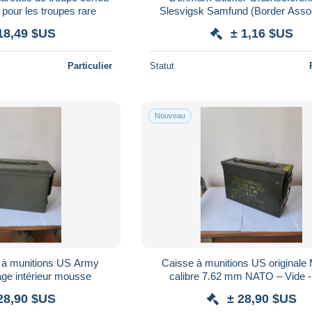
pour les troupes rare
Slesvigsk Samfund (Border Assoc
#12-11-10
18,49 $US
± 1,16 $US
Particulier
Statut
Nouveau
se à munitions US Army
Caisse à munitions US original
age intérieur mousse
calibre 7.62 mm NATO – Vide 
28,90 $US
± 28,90 $US