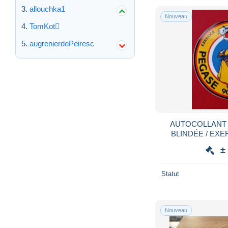
allouchka1
Nouveau
TomKot
augrenierdePeiresc
AUTOCOLLANT / 
BLINDÉE / EXE
±
Statut
Nouveau