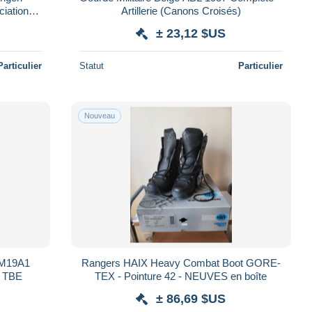
iation)
Artillerie (Canons Croisés)
± 23,12 $US
Particulier
Statut
Particulier
Nouveau
e M19A1
Rangers HAIX Heavy Combat Boot GORE-
- TBE
TEX - Pointure 42 - NEUVES en boîte
± 86,69 $US