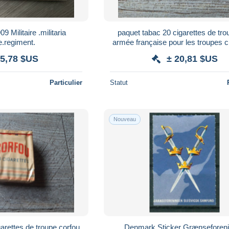
9 Militaire .militaria
paquet tabac 20 cigarettes de tro
e.regiment.
armée française pour les troupes c
occupation rare
 5,78 $US
± 20,81 $US
Particulier
Statut
Nouveau
arettes de troupe corfou
Denmark Sticker Grænseforen