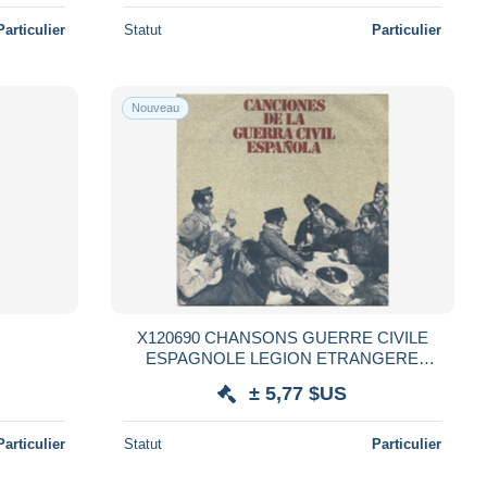
Particulier
Statut
Particulier
Nouveau
X120690 CHANSONS GUERRE CIVILE
ESPAGNOLE LEGION ETRANGERE
ESPAGNOLE NOVIO DE LA MUERTE
± 5,77 $US
FALANGE FALANGISTA SOY FRANCO
Particulier
Statut
Particulier