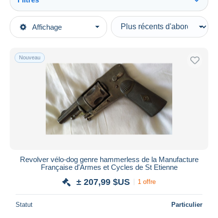
Tout voir
Types de vente
Affichage
Catégories principales
En cours
Militaria
Prix fixes
Nouveau
Armes neutralisées
Enchères avec offres
Enchères sans offres
Maisons de vente
Vendus
Durée
Toutes les durées
Nouveau
jours
Revolver vélo-dog genre hammerless de la Manufacture
depuis
Française d'Armes et Cycles de St Etienne
Fermant
heures
± 207,99 $US
1 offre
dans
Prix
Statut
Particulier