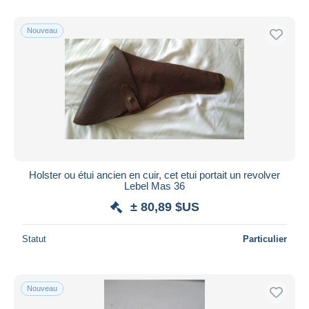
De
à
$US
$US
Uniquement en réduction
Nouveau
Livraison gratuite
Méthodes de paiement
PayPal
Virement bancaire
Visa
Mastercard
Bancontact
Holster ou étui ancien en cuir, cet etui portait un revolver
iDeal
Lebel Mas 36
Maestro
± 80,89 $US
Tout désélectionner
Statut
Particulier
Résidence du vendeur
Monde entier
Nouveau