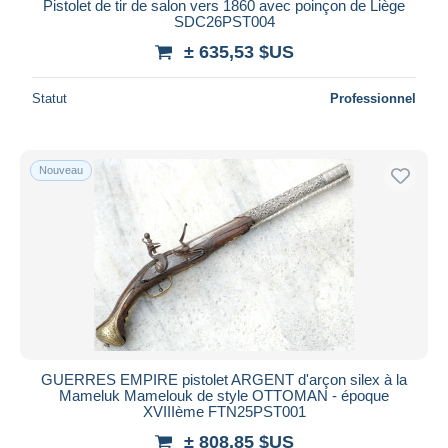
Pistolet de tir de salon vers 1860 avec poinçon de Liège
SDC26PST004
± 635,53 $US
Statut
Professionnel
Nouveau
GUERRES EMPIRE pistolet ARGENT d'arçon silex à la
Mameluk Mamelouk de style OTTOMAN - époque
XVIIIème FTN25PST001
± 808,85 $US