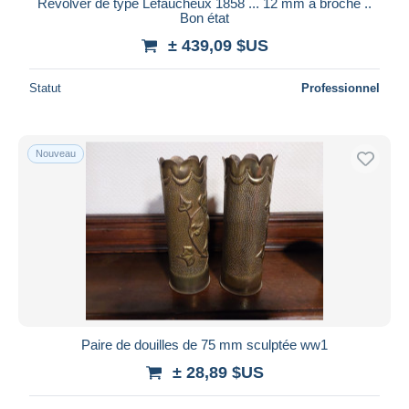
Révolver de type Lefaucheux 1858 ... 12 mm à broche ..
Bon état
± 439,09 $US
Statut
Professionnel
Nouveau
Paire de douilles de 75 mm sculptée ww1
± 28,89 $US