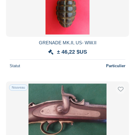
GRENADE MK.II, US- WW.II
± 46,22 $US
Statut
Particulier
Nouveau