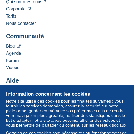
Qui sommes-nous ?
Corporate
Tarifs
Nous contacter
Communauté
Blog
Agenda
Forum
Vidéos
Aide
Centre d'aide
Information concernant les cookies
Acheter sur Delcampe
Notre site utilise des cookies pour les finalités suivantes : vous
Vendre sur Delcampe
fournir les services demandés, assurer la sécurité sur notre
plateforme, garder en mémoire vos préférences afin de rendre
Un site sécurisé
votre navigation plus agréable, réaliser des statistiques dans le
but d’adapter notre site à vos besoins, afficher des vidéos et
vous permettre de partager du contenu sur les réseaux sociaux.
Certains de ces cookies sont nécessaires au fonctionnement de