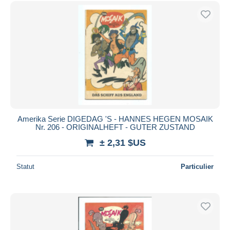
Uniquement en réduction
Livraison gratuite
Méthodes de paiement
PayPal
Virement bancaire
Visa
Mastercard
Bancontact
Amerika Serie DIGEDAG 'S - HANNES HEGEN MOSAIK
iDeal
Nr. 206 - ORIGINALHEFT - GUTER ZUSTAND
Maestro
± 2,31 $US
Tout désélectionner
Statut
Particulier
Résidence du vendeur
Monde entier