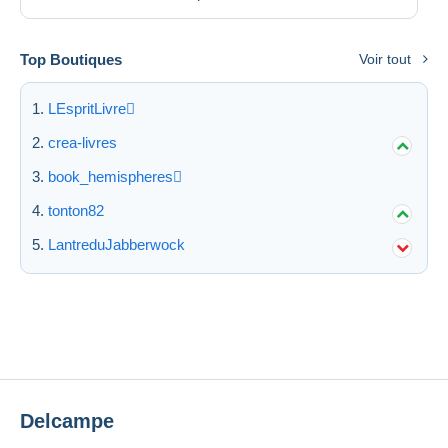
Top Boutiques
Voir tout
LEspritLivre
crea-livres
book_hemispheres
tonton82
LantreduJabberwock
Delcampe