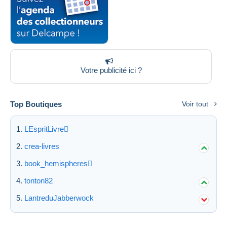
Votre publicité ici ?
Top Boutiques
Voir tout
LEspritLivre
crea-livres
book_hemispheres
tonton82
LantreduJabberwock