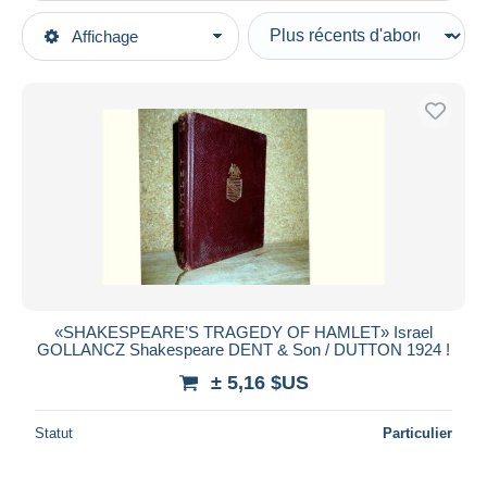
Types de vente
Affichage
Catégories principales
En cours
Livres, BD, Revues
Prix fixes
Anglais
Enchères avec offres
Littérature
Enchères sans offres
Maisons de vente
Drames
Vendus
Durée
Toutes les durées
Nouveau
jours
«SHAKESPEARE’S TRAGEDY OF HAMLET» Israel
depuis
GOLLANCZ Shakespeare DENT & Son / DUTTON 1924 !
Fermant
heures
± 5,16 $US
dans
Prix
Statut
Particulier
De
à
$US
$US