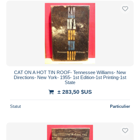
Uniquement en réduction
Livraison gratuite
Méthodes de paiement
PayPal
Virement bancaire
Visa
Mastercard
Bancontact
CAT ON A HOT TIN ROOF- Tennessee Williams- New
iDeal
Directions- New York- 1955- 1st Edition-1st Printing-1st
State
Maestro
± 283,50 $US
Tout désélectionner
Résidence du vendeur
Statut
Particulier
Monde entier