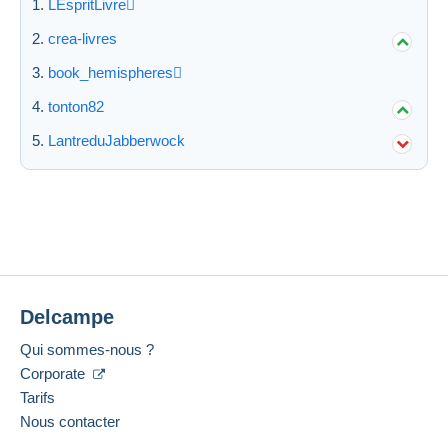
LEspritLivre
crea-livres
book_hemispheres
Appliquer
tonton82
LantreduJabberwock
Delcampe
Qui sommes-nous ?
Corporate
Tarifs
Nous contacter