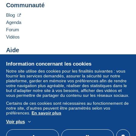
Communauté
Blog
Agenda
Forum
Vidéos
Aide
Centre d'aide
Information concernant les cookies
Acheter sur Delcampe
Notre site utilise des cookies pour les finalités suivantes : vous
Vendre sur Delcampe
fournir les services demandés, assurer la sécurité sur notre
plateforme, garder en mémoire vos préférences afin de rendre
Un site sécurisé
votre navigation plus agréable, réaliser des statistiques dans le
but d’adapter notre site à vos besoins, afficher des vidéos et
vous permettre de partager du contenu sur les réseaux sociaux.
Certains de ces cookies sont nécessaires au fonctionnement de
notre site, d’autres peuvent être paramétrés selon vos
préférences.
En savoir plus
Voir plus
Français
USD
Mode standard
America/