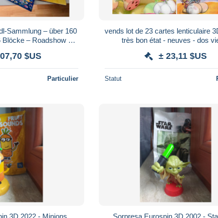
ddl-Sammlung – über 160
vends lot de 23 cartes lenticulaire 3D
A6 Blöcke – Roadshow –
très bon état - neuves - dos vi
– Sammlerkonvolut
807,70 $US
± 23,11 $US
Particulier
Statut
in 3D 2022 - Minions
Sorpresa Eurospin 3D 2002 - St