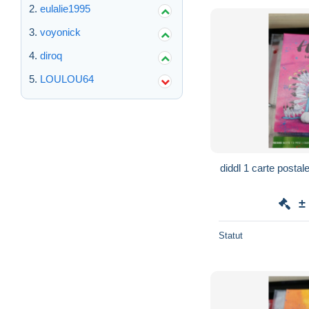
eulalie1995
voyonick
diroq
LOULOU64
diddl 1 carte postal
±
Statut