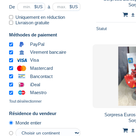
Sor
De
à
$US
$US
±
Uniquement en réduction
Livraison gratuite
Statut
Méthodes de paiement
PayPal
Virement bancaire
Visa
Mastercard
Bancontact
iDeal
Maestro
Tout désélectionner
Résidence du vendeur
Sorpresa Euros
Sor
Monde entier
±