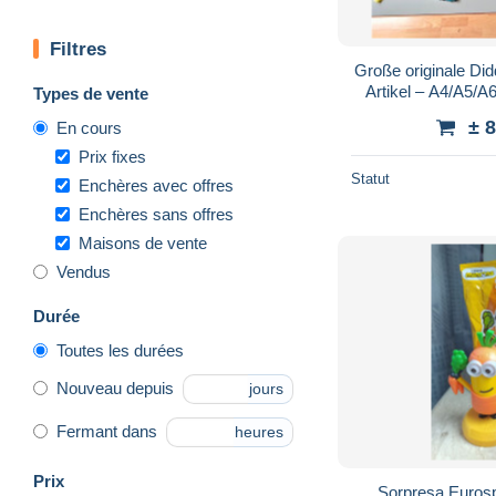
Filtres
Große originale Di
Artikel – A4/A5/
Types de vente
Sonderdruck 
± 
En cours
Prix fixes
Statut
Enchères avec offres
Enchères sans offres
Maisons de vente
Vendus
Durée
Toutes les durées
Nouveau depuis
jours
Fermant dans
heures
Prix
Sorpresa Eurosp