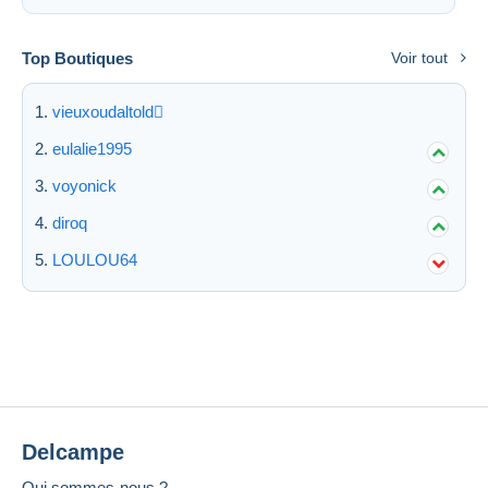
Top Boutiques
Voir tout
vieuxoudaltold
eulalie1995
voyonick
diroq
LOULOU64
Delcampe
Qui sommes-nous ?