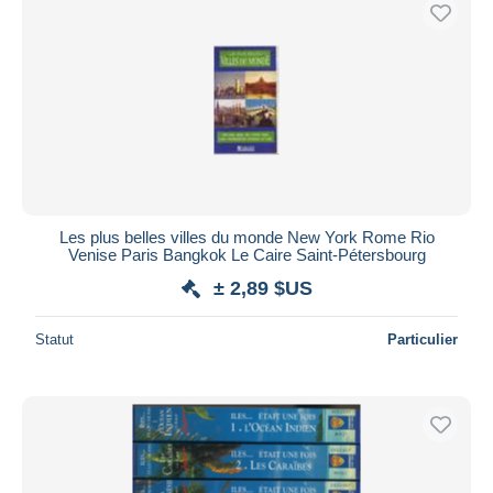
Uniquement en réduction
Livraison gratuite
Méthodes de paiement
PayPal
Virement bancaire
Visa
Mastercard
Bancontact
Les plus belles villes du monde New York Rome Rio
Venise Paris Bangkok Le Caire Saint-Pétersbourg
iDeal
± 2,89 $US
Maestro
Tout désélectionner
Statut
Particulier
Résidence du vendeur
Monde entier