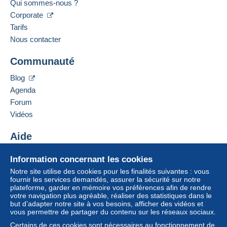
Qui sommes-nous ?
Corporate
Tarifs
Nous contacter
Communauté
Blog
Agenda
Forum
Vidéos
Aide
Centre d'aide
Information concernant les cookies
Acheter sur Delcampe
Notre site utilise des cookies pour les finalités suivantes : vous
Vendre sur Delcampe
fournir les services demandés, assurer la sécurité sur notre
plateforme, garder en mémoire vos préférences afin de rendre
Un site sécurisé
votre navigation plus agréable, réaliser des statistiques dans le
but d’adapter notre site à vos besoins, afficher des vidéos et
vous permettre de partager du contenu sur les réseaux sociaux.
Certains de ces cookies sont nécessaires au fonctionnement de