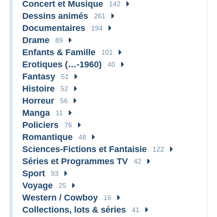
Concert et Musique
142
Dessins animés
261
Documentaires
194
Drame
89
Enfants & Famille
101
Erotiques (…-1960)
40
Fantasy
51
Histoire
52
Horreur
56
Manga
11
Policiers
76
Romantique
48
Sciences-Fictions et Fantaisie
122
Séries et Programmes TV
42
Sport
93
Voyage
25
Western / Cowboy
16
Collections, lots & séries
41