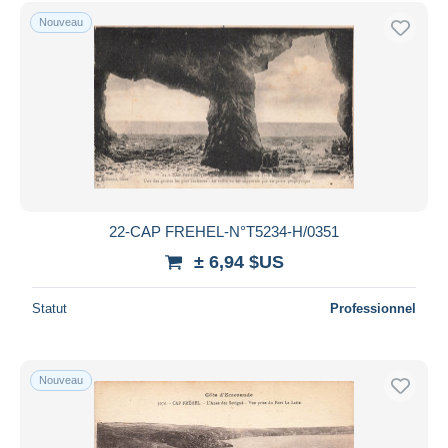
Uniquement en réduction
Nouveau
Livraison gratuite
Méthodes de paiement
PayPal
Virement bancaire
Visa
Mastercard
Bancontact
22-CAP FREHEL-N°T5234-H/0351
iDeal
± 6,94 $US
Maestro
Tout désélectionner
Statut
Professionnel
Résidence du vendeur
Monde entier
Nouveau