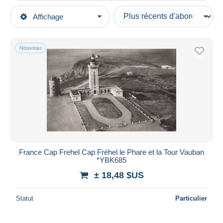
Types de vente
Affichage
Catégories principales
En cours
Cartes Postales
Prix fixes
Europe
Nouveau
Enchères avec offres
France
Enchères sans offres
[22] Côtes d'Armor
Maisons de vente
Vendus
Cap Frehel
Durée
Toutes les durées
Nouveau
jours
France Cap Frehel Cap Fréhel le Phare et la Tour Vauban
depuis
*YBK685
Fermant
heures
± 18,48 $US
dans
Prix
Statut
Particulier
De
à
$US
$US