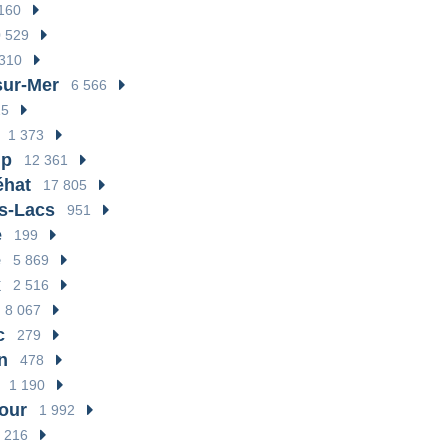
160
 529
 310
sur-Mer
6 566
25
1 373
mp
12 361
éhat
17 805
s-Lacs
951
e
199
e
5 869
x
2 516
8 067
c
279
n
478
1 190
our
1 992
216