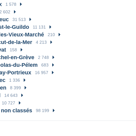
x
1 578
2 602
ieuc
31 513
st-le-Guildo
11 131
lles-Vieux-Marché
210
cut-de-la-Mer
4 213
vat
158
chel-en-Grève
2 748
colas-du-Pélem
683
ay-Portrieux
16 957
ec
1 336
den
8 399
l
14 643
10 727
 non classés
98 199