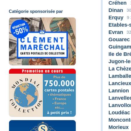
Créhen
Dinan
30
Catégorie sponsorisée par
Erquy
9
Etables-
Evran
3
Gouarec
Guinga
Ile de Br
Jugon-le
La Chèz
Lamball
Lancieu
Lannion
Lanvelle
Lanvollo
Loudéac
Moncont
Morieux