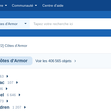
re
Communauté
Centre d'aide
tes d'Armor
22] Côtes d'Armor
Côtes d'Armor
Voir les 406 565 objets
663
ac
107
36
el
6 646
73
dren
1 207