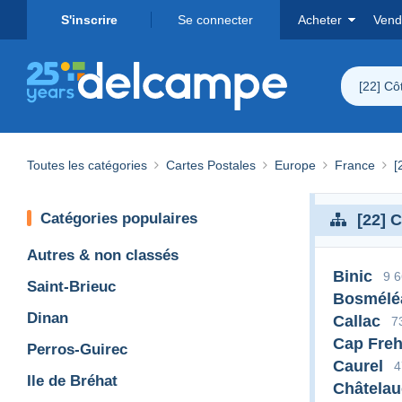
S'inscrire
Se connecter
Acheter
Vend
[22] Cô
Toutes les catégories
Cartes Postales
Europe
France
[
Catégories populaires
[22] 
Autres & non classés
Binic
9 
Saint-Brieuc
Bosmélé
Dinan
Callac
7
Cap Freh
Perros-Guirec
Caurel
4
Ile de Bréhat
Châtelau