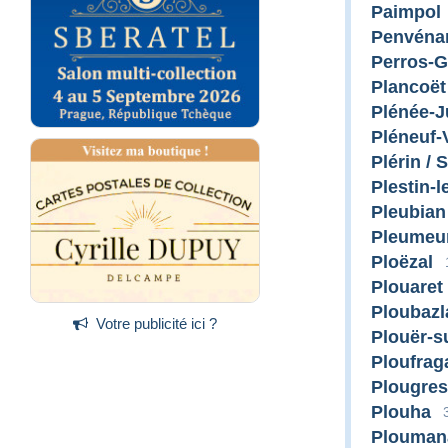
Paimpol
Penvéna
Perros-G
Plancoët
Plénée-
Pléneuf-
Plérin / 
Plestin-
Pleubian
Pleumeu
Ploëzal
Plouaret
Ploubazl
Votre publicité ici ?
Plouër-s
Ploufrag
Plougres
Plouha
Plouman