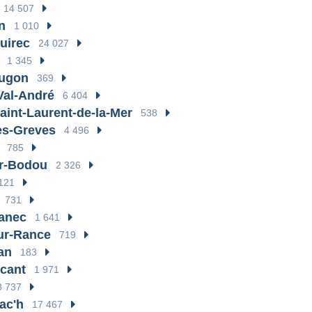
14 507
n
1 010
uirec
24 027
1 345
Jugon
369
Val-André
6 404
Saint-Laurent-de-la-Mer
538
les-Greves
4 496
785
r-Bodou
2 326
121
731
anec
1 641
ur-Rance
719
an
183
cant
1 971
3 737
ac'h
17 467