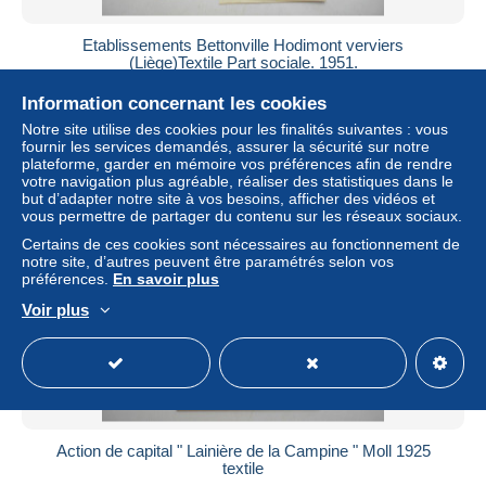
Etablissements Bettonville Hodimont verviers
(Liège)Textile Part sociale. 1951.
± 1,15 $US
Information concernant les cookies
Notre site utilise des cookies pour les finalités suivantes : vous
Statut
Particulier
fournir les services demandés, assurer la sécurité sur notre
plateforme, garder en mémoire vos préférences afin de rendre
votre navigation plus agréable, réaliser des statistiques dans le
but d’adapter notre site à vos besoins, afficher des vidéos et
vous permettre de partager du contenu sur les réseaux sociaux.
Certains de ces cookies sont nécessaires au fonctionnement de
notre site, d’autres peuvent être paramétrés selon vos
préférences.
En savoir plus
Voir plus
Action de capital " Lainière de la Campine " Moll 1925
textile