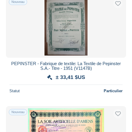
Nouveau
Uniquement en réduction
Livraison gratuite
Méthodes de paiement
PayPal
Virement bancaire
Visa
Mastercard
Bancontact
PEPINSTER - Fabrique de textile: La Textile de Pepinster
S.A.- Titre - 1951 (V1147B)
iDeal
± 33,41 $US
Maestro
Tout désélectionner
Statut
Particulier
Résidence du vendeur
Monde entier
Nouveau