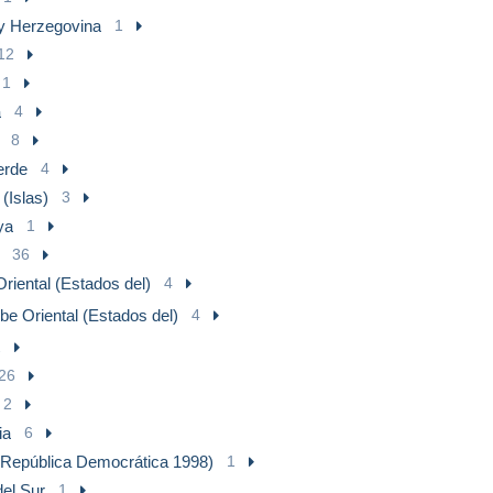
y Herzegovina
1
12
1
a
4
8
erde
4
(Islas)
3
ya
1
36
Oriental (Estados del)
4
be Oriental (Estados del)
4
2
26
2
ia
6
República Democrática 1998)
1
del Sur
1