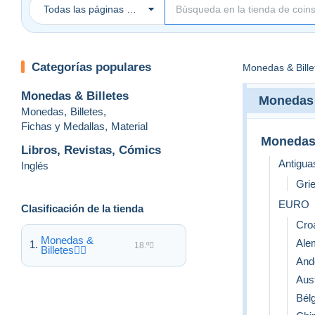
Todas las páginas Delcampe
Categorías populares
Monedas & Bille
Monedas & Billetes
Monedas 
Monedas
,
Billetes
,
Fichas y Medallas
,
Material
Moneda
Libros, Revistas, Cómics
Antigua
Inglés
Gri
EURO
Clasificación de la tienda
Cro
Monedas &
Ale
18.º
Billetes
And
Aust
Bél