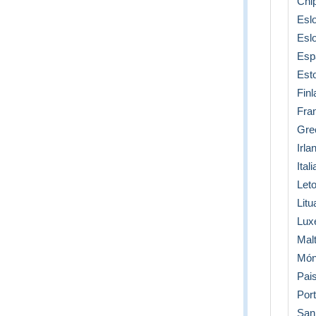
Chi
Esl
Esl
Esp
Est
Finl
Fra
Gre
Irla
Itali
Leto
Litu
Lux
Mal
Món
Pai
Port
San