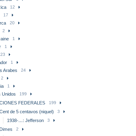
ica
12
17
rca
20
2
aine
1
r
1
23
ador
1
s Arabes
24
2
ia
1
 Unidos
199
ICIONES FEDERALES
199
Cent de 5 centavos (niquel)
3
1938-…: Jefferson
3
Dimes
2