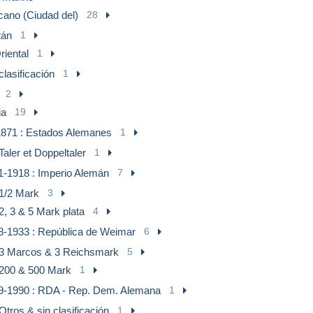
cano (Ciudad del)
28
tán
1
riental
1
clasificación
1
2
ia
19
871 : Estados Alemanes
1
Taler et Doppeltaler
1
1-1918 : Imperio Alemán
7
1/2 Mark
3
2, 3 & 5 Mark plata
4
8-1933 : República de Weimar
6
3 Marcos & 3 Reichsmark
5
200 & 500 Mark
1
9-1990 : RDA - Rep. Dem. Alemana
1
Otros & sin clasificación
1