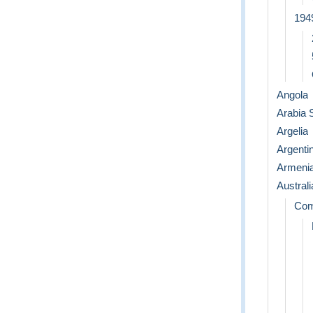
194
Angola
Arabia 
Argelia
Argenti
Armeni
Australi
Comm