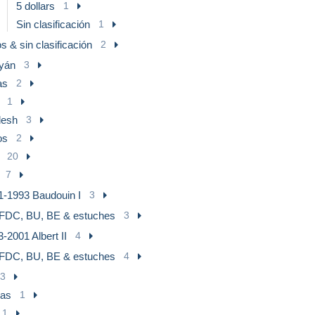
5 dollars
1
Sin clasificación
1
s & sin clasificación
2
yán
3
as
2
1
desh
3
os
2
20
7
1-1993 Baudouin I
3
FDC, BU, BE & estuches
3
-2001 Albert II
4
FDC, BU, BE & estuches
4
3
as
1
1