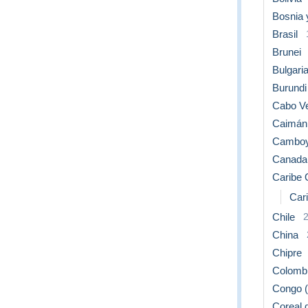
Bosnia 
Brasil
Brunei
Bulgari
Burundi
Cabo V
Caimán 
Cambo
Canada
Caribe 
Cari
Chile
China
Chipre
Colomb
Congo (
Coreal 