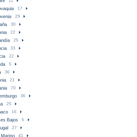
pre
11
ovaquia
17
ovenia
29
aña
30
onia
22
andía
25
ncia
33
cia
22
nda
5
a
36
nia
21
ania
70
emburgo
36
ta
25
aco
16
ses Bajos
5
ugal
27
 Marino
41