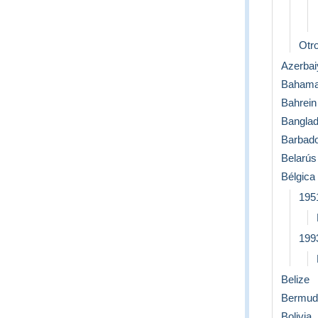
Otro
Azerbai
Baham
Bahrein
Bangla
Barbad
Belarús
Bélgica
195
1993
Belize
Bermud
Bolivia