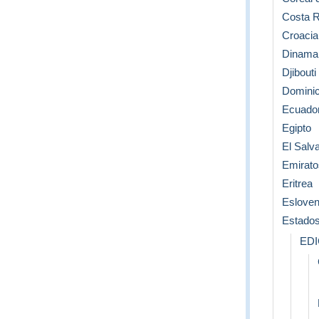
Costa R
Croacia
Dinama
Djibouti
Dominic
Ecuado
Egipto
El Salv
Emirato
Eritrea
Esloven
Estados
ED