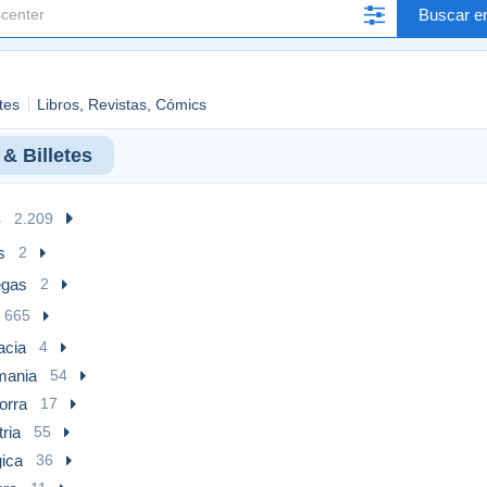
Buscar en
tes
Libros, Revistas, Cómics
& Billetes
s
2.209
s
2
egas
2
665
acia
4
mania
54
orra
17
ria
55
gica
36