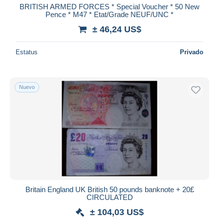
BRITISH ARMED FORCES * Special Voucher * 50 New
Pence * M47 * Etat/Grade NEUF/UNC *
± 46,24 US$
Estatus
Privado
Nuevo
Britain England UK British 50 pounds banknote + 20£
CIRCULATED
± 104,03 US$