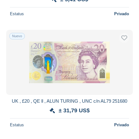
Estatus
Privado
Nuevo
UK , £20 , QE ll , ALUN TURING , UNC c/n AL79 251680
± 31,79 US$
Estatus
Privado