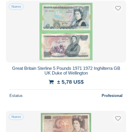
Sólo con descuento
Nuevo
Envío gratis
Métodos de pago
PayPal
Transferencia bancaria
Visa
Mastercard
Bancontact
iDeal
Great Britain Sterline 5 Pounds 1971 1972 Inghilterra GB
UK Duke of Wellington
Maestro
± 5,78 US$
Deseleccionar todo
Estatus
Profesional
Residencia del vendedor
Mundo entero
Nuevo