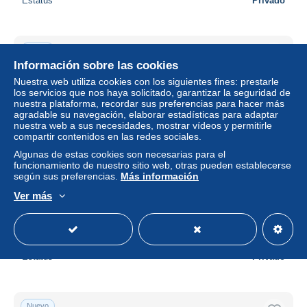
Estatus
Privado
Nuevo
Información sobre las cookies
Nuestra web utiliza cookies con los siguientes fines: prestarle
los servicios que nos haya solicitado, garantizar la seguridad de
nuestra plataforma, recordar sus preferencias para hacer más
agradable su navegación, elaborar estadísticas para adaptar
nuestra web a sus necesidades, mostrar vídeos y permitirle
compartir contenidos en las redes sociales.
Algunas de estas cookies son necesarias para el
funcionamiento de nuestro sitio web, otras pueden establecerse
según sus preferencias.
Más información
GREAT-BRITAIN P363b 1 POUND 1930 #U96 signature
Ver más
Catterns F-VF
± 25,43 US$
Estatus
Privado
Nuevo