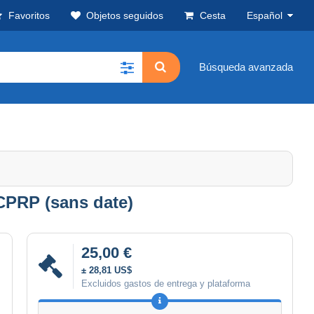
Favoritos
Objetos seguidos
Cesta
Español
Búsqueda avanzada
7CPRP (sans date)
25,00 €
± 28,81 US$
Excluidos gastos de entrega y plataforma