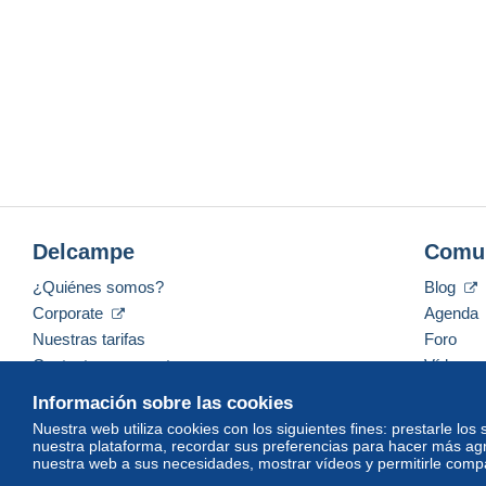
Delcampe
Comu
¿Quiénes somos?
Blog
Corporate
Agenda
Nuestras tarifas
Foro
Contacte con nosotros
Vídeos
Información sobre las cookies
Nuestra web utiliza cookies con los siguientes fines: prestarle los
nuestra plataforma, recordar sus preferencias para hacer más ag
Español
USD
America/Indiana/Vevay
Mod
nuestra web a sus necesidades, mostrar vídeos y permitirle compar