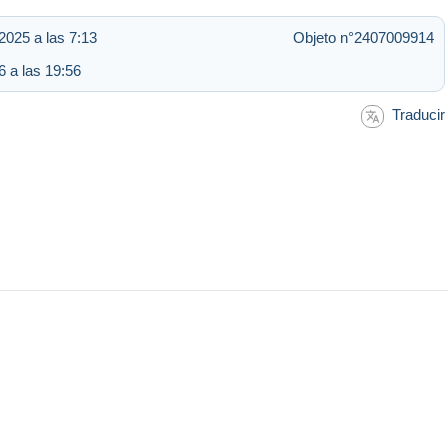
2025 a las 7:13
Objeto n°2407009914
 a las 19:56
Traducir
B