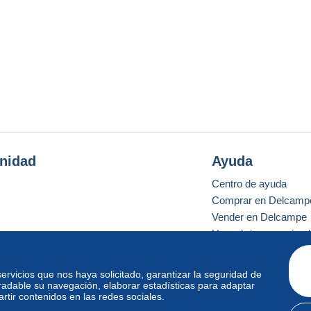
nidad
Ayuda
Centro de ayuda
Comprar en Delcamp
Vender en Delcampe
Una página securizad
 servicios que nos haya solicitado, garantizar la seguridad de
radable su navegación, elaborar estadísticas para adaptar
o estándar
tir contenidos en las redes sociales.