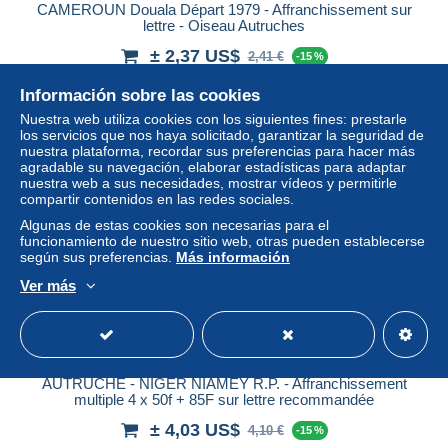
CAMEROUN Douala Départ 1979 - Affranchissement sur
lettre - Oiseau Autruches
± 2,37 US$
2,41 €
-15 %
Información sobre las cookies
Estatus
Profesional
Nuestra web utiliza cookies con los siguientes fines: prestarle
los servicios que nos haya solicitado, garantizar la seguridad de
nuestra plataforma, recordar sus preferencias para hacer más
agradable su navegación, elaborar estadísticas para adaptar
nuestra web a sus necesidades, mostrar vídeos y permitirle
compartir contenidos en las redes sociales.
Algunas de estas cookies son necesarias para el
funcionamiento de nuestro sitio web, otras pueden establecerse
según sus preferencias.
Más información
Ver más
AUTRUCHE - NIGER NIAMEY R.P. - Affranchissement
multiple 4 x 50f + 85F sur lettre recommandée
± 4,03 US$
4,10 €
-15 %