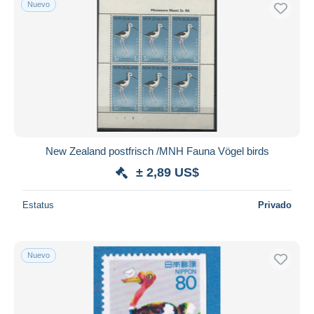
Nuevo
Sólo con descuento
Envío gratis
Métodos de pago
PayPal
Transferencia bancaria
Visa
Mastercard
Bancontact
New Zealand postfrisch /MNH Fauna Vögel birds
iDeal
± 2,89 US$
Maestro
Deseleccionar todo
Estatus
Privado
Residencia del vendedor
Mundo entero
Nuevo