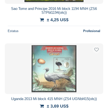
Sao Tome and Principe 2016 Mi block 1194 MNH (ZS6
STPbl1194(ols))
± 4,25 US$
Estatus
Profesional
Uganda 2013 Mi block 415 MNH (ZS4 UGNbl415(ols))
± 3,69 US$