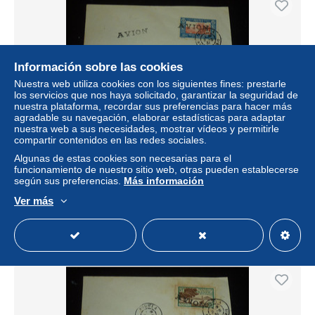
Información sobre las cookies
Nuestra web utiliza cookies con los siguientes fines: prestarle
los servicios que nos haya solicitado, garantizar la seguridad de
nuestra plataforma, recordar sus preferencias para hacer más
agradable su navegación, elaborar estadísticas para adaptar
nuestra web a sus necesidades, mostrar vídeos y permitirle
compartir contenidos en las redes sociales.
LETTRE DE NOUVELLE CALEDONIE ET
Algunas de estas cookies son necesarias para el
DEPENDANCES N°149 SURCHARGE " AVION " 1931 de
funcionamiento de nuestro sitio web, otras pueden establecerse
NOUMEA à KONE - ENVELOPPE (DOC-F)
según sus preferencias.
Más información
± 92,47 US$
Ver más
Estatus
Profesional