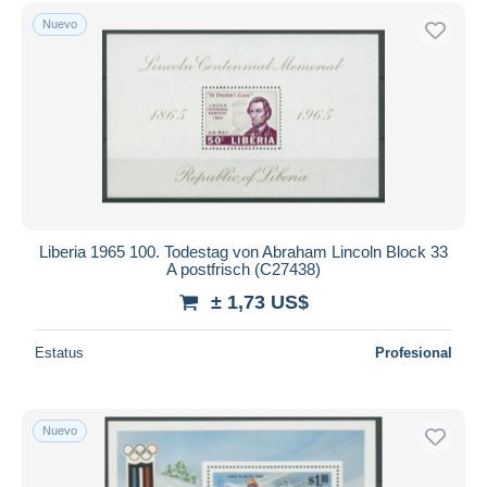
Sólo con descuento
Nuevo
Envío gratis
Métodos de pago
PayPal
Transferencia bancaria
Visa
Mastercard
Bancontact
iDeal
Liberia 1965 100. Todestag von Abraham Lincoln Block 33
A postfrisch (C27438)
Maestro
± 1,73 US$
Deseleccionar todo
Estatus
Profesional
Residencia del vendedor
Mundo entero
Nuevo