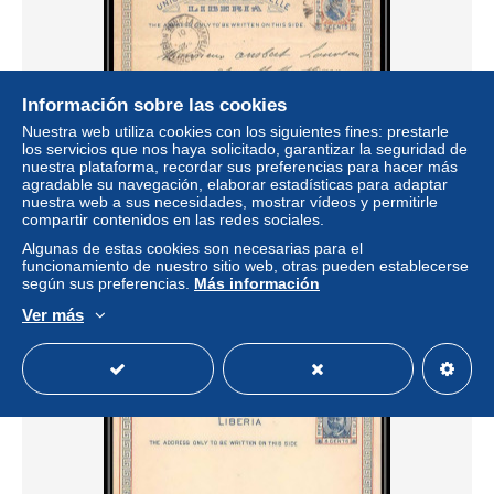
Información sobre las cookies
Nuestra web utiliza cookies con los siguientes fines: prestarle
los servicios que nos haya solicitado, garantizar la seguridad de
nuestra plataforma, recordar sus preferencias para hacer más
agradable su navegación, elaborar estadísticas para adaptar
4765 pour chapelle montligeon orne 1901 carte postale
nuestra web a sus necesidades, mostrar vídeos y permitirle
liberia Entier postal Stationery
compartir contenidos en las redes sociales.
± 20,22 US$
Algunas de estas cookies son necesarias para el
funcionamiento de nuestro sitio web, otras pueden establecerse
según sus preferencias.
Más información
Estatus
Profesional
Ver más