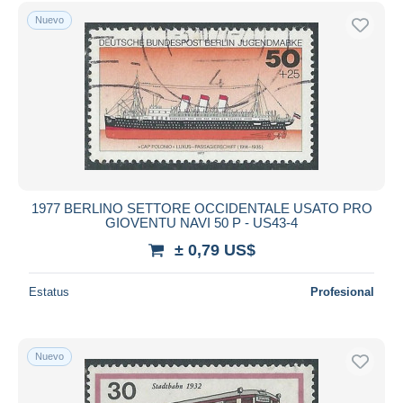
Sólo con descuento
Nuevo
Envío gratis
Métodos de pago
PayPal
Transferencia bancaria
Visa
Mastercard
Bancontact
iDeal
1977 BERLINO SETTORE OCCIDENTALE USATO PRO
GIOVENTU NAVI 50 P - US43-4
Maestro
± 0,79 US$
Deseleccionar todo
Estatus
Profesional
Residencia del vendedor
Mundo entero
Nuevo