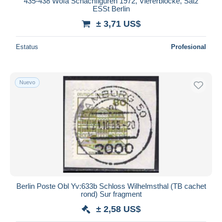
435-438 Wofa Schachfiguren 1972, Viererblöcke, Satz
ESSt Berlin
± 3,71 US$
Estatus
Profesional
Nuevo
Berlin Poste Obl Yv:633b Schloss Wilhelmsthal (TB cachet
rond) Sur fragment
± 2,58 US$