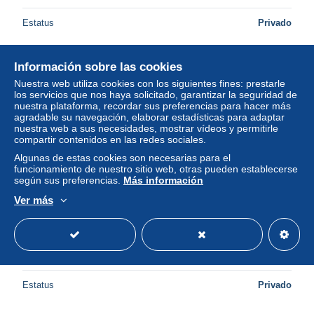
Estatus
Privado
Información sobre las cookies
Nuevo
Nuestra web utiliza cookies con los siguientes fines: prestarle
los servicios que nos haya solicitado, garantizar la seguridad de
nuestra plataforma, recordar sus preferencias para hacer más
agradable su navegación, elaborar estadísticas para adaptar
nuestra web a sus necesidades, mostrar vídeos y permitirle
compartir contenidos en las redes sociales.
Algunas de estas cookies son necesarias para el
funcionamiento de nuestro sitio web, otras pueden establecerse
según sus preferencias.
Más información
Ver más
Berlin Poste Obl Yv:407 Mi:442 Jugendmarke Habicht (TB
cachet à date) 5-3-73
± 0,51 US$
Estatus
Privado