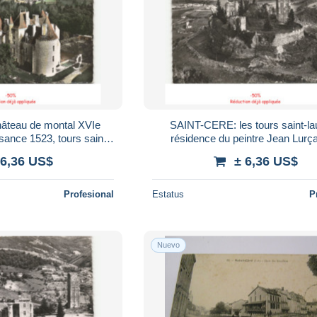
âteau de montal XVIe
SAINT-CERE: les tours saint-la
sance 1523, tours saint-
résidence du peintre Jean Lurç
ne 10x15 - Très bon état
aérienne 10x15 - Très bon ét
 6,36 US$
± 6,36 US$
Profesional
Estatus
P
Nuevo