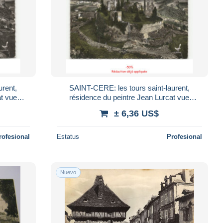
urent,
SAINT-CERE: les tours saint-laurent,
at vue
résidence du peintre Jean Lurcat vue
at
aérienne 10x15 - Très bon état
± 6,36 US$
rofesional
Estatus
Profesional
Nuevo