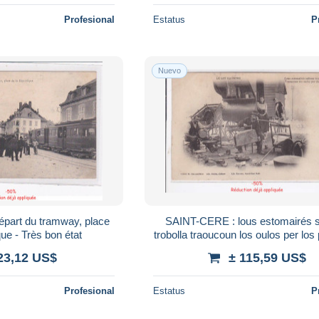
Profesional
Estatus
P
Nuevo
part du tramway, place
SAINT-CERE : lous estomairés 
que - Très bon état
trobolla traoucoun los oulos per lo
- Tres bon etat
23,12 US$
± 115,59 US$
Profesional
Estatus
P