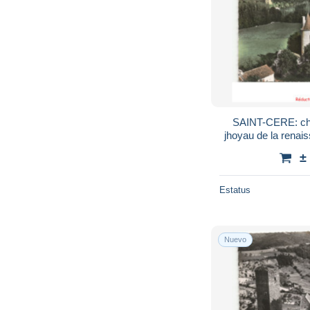
SAINT-CERE: ch
jhoyau de la renais
laurent vue aérien
±
Estatus
Nuevo