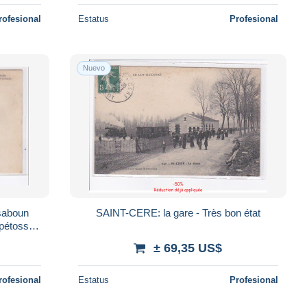
rofesional
Estatus
Profesional
Nuevo
saboun
SAINT-CERE: la gare - Très bon état
s pétossas
± 69,35 US$
rofesional
Estatus
Profesional