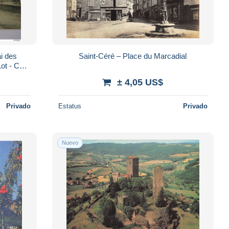
ai des
Saint-Céré – Place du Marcadial
Lot - Café
)
± 4,05 US$
Privado
Estatus
Privado
Nuevo