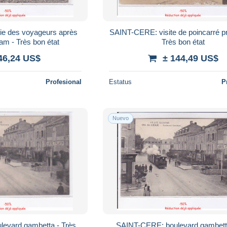
ie des voyageurs après
SAINT-CERE: visite de poincarré pr
ram - Très bon état
Très bon état
46,24 US$
± 144,49 US$
Profesional
Estatus
P
Nuevo
evard gambetta - Très
SAINT-CERE: boulevard gambetta