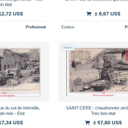
on état
12,72 US$
± 8,67 US$
Profesional
Estatus
P
Nuevo
 du sol de trémeille,
SAINT-CERE : chaudronnier amb
de noix - Etat
Tres bon etat
17,34 US$
± 57,80 US$