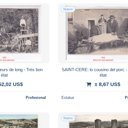
Nuevo
urs de long - Très bon
SAINT-CERE: lo cousino del porc -
état
état
52,02 US$
± 8,67 US$
Profesional
Estatus
P
Nuevo