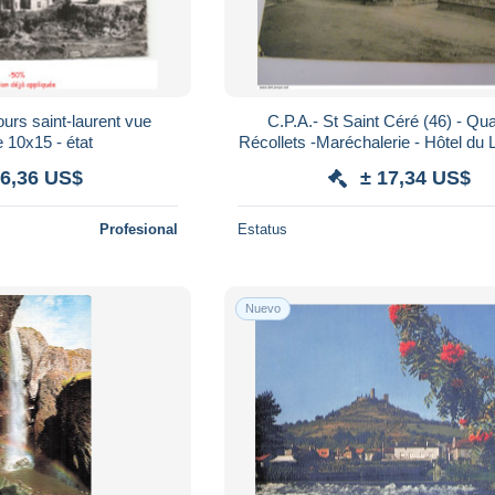
rs saint-laurent vue
C.P.A.- St Saint Céré (46) - Qu
 10x15 - état
Récollets -Maréchalerie - Hôtel du 
Corn - 1913 - SUP (KG 30
 6,36 US$
± 17,34 US$
Profesional
Estatus
Nuevo