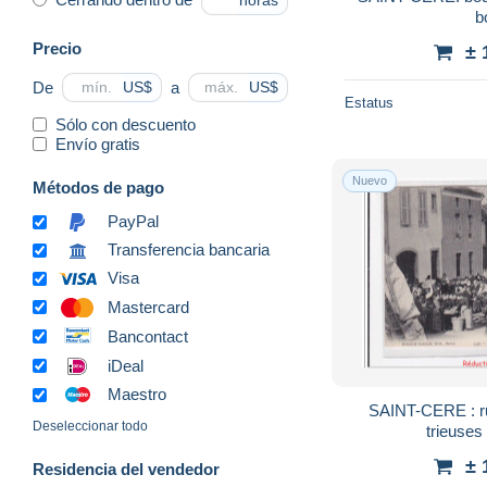
horas
b
Precio
± 
De
a
US$
US$
Estatus
Sólo con descuento
Envío gratis
Nuevo
Métodos de pago
PayPal
Transferencia bancaria
Visa
Mastercard
Bancontact
iDeal
Maestro
SAINT-CERE : rue
Deseleccionar todo
trieuses 
± 
Residencia del vendedor