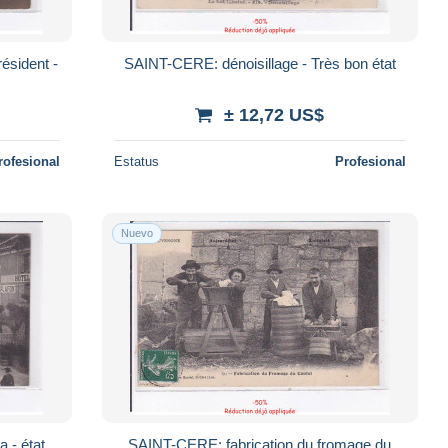
ésident -
SAINT-CERE: dénoisillage - Très bon état
± 12,72 US$
rofesional
Estatus
Profesional
Nuevo
 - état
SAINT-CERE: fabrication du fromage du