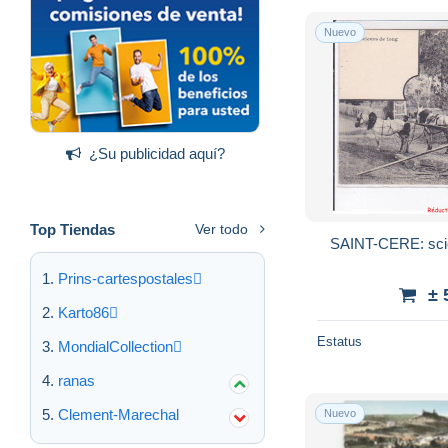
Nuevo
¿Su publicidad aquí?
Top Tiendas
Ver todo
SAINT-CERE: scie
Prins-cartespostales
± 
Karto86
Estatus
MondialCollection
ranas
Clement-Marechal
Nuevo