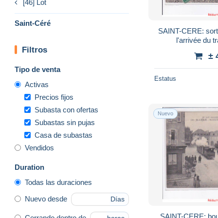
[46] Lot
Saint-Céré
SAINT-CERE: sort
l'arrivée du t
Filtros
± 
Tipo de venta
Estatus
Activas
Precios fijos
Subasta con ofertas
Nuevo
Subastas sin pujas
Casa de subastas
Vendidos
Duration
Todas las duraciones
Nuevo desde
Días
SAINT-CERE: boul
Cerrando dentro de