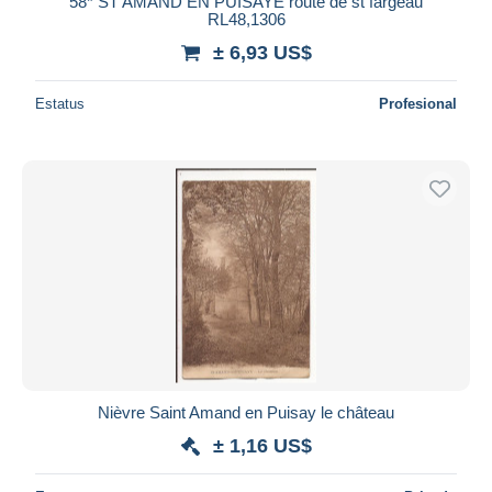
58* ST AMAND EN PUISAYE route de st fargeau
RL48,1306
± 6,93 US$
Estatus
Profesional
Nièvre Saint Amand en Puisay le château
± 1,16 US$