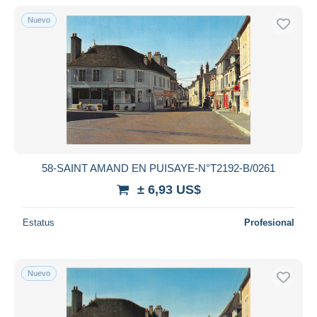
Nuevo
Sólo con descuento
Envío gratis
Métodos de pago
PayPal
Transferencia bancaria
Visa
Mastercard
Bancontact
58-SAINT AMAND EN PUISAYE-N°T2192-B/0261
iDeal
± 6,93 US$
Maestro
Deseleccionar todo
Estatus
Profesional
Residencia del vendedor
Mundo entero
Nuevo