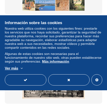
58 SAINT AMAND EN PUISAYE CHATEAU DE SAINT
Información sobre las cookies
AMAND EN PUISAYE
Nuestra web utiliza cookies con los siguientes fines: prestarle
± 6,82 US$
los servicios que nos haya solicitado, garantizar la seguridad de
nuestra plataforma, recordar sus preferencias para hacer más
agradable su navegación, elaborar estadísticas para adaptar
Estatus
Profesional
nuestra web a sus necesidades, mostrar vídeos y permitirle
compartir contenidos en las redes sociales.
Algunas de estas cookies son necesarias para el
funcionamiento de nuestro sitio web, otras pueden establecerse
según sus preferencias.
Más información
Ver más