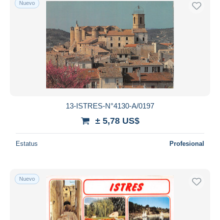
Nuevo
Sólo con descuento
Envío gratis
Métodos de pago
PayPal
Transferencia bancaria
Visa
Mastercard
Bancontact
13-ISTRES-N°4130-A/0197
iDeal
± 5,78 US$
Maestro
Deseleccionar todo
Estatus
Profesional
Residencia del vendedor
Mundo entero
Nuevo