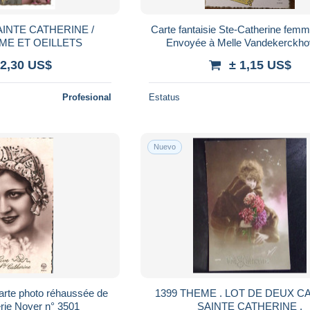
INTE CATHERINE /
Carte fantaisie Ste-Catherine femme
ME ET OEILLETS
Envoyée à Melle Vandekerckho
Georgette Billiet LOT 36
 2,30 US$
± 1,15 US$
Profesional
Estatus
Nuevo
carte photo réhaussée de
1399 THEME . LOT DE DEUX C
série Noyer n° 3501
SAINTE CATHERINE .