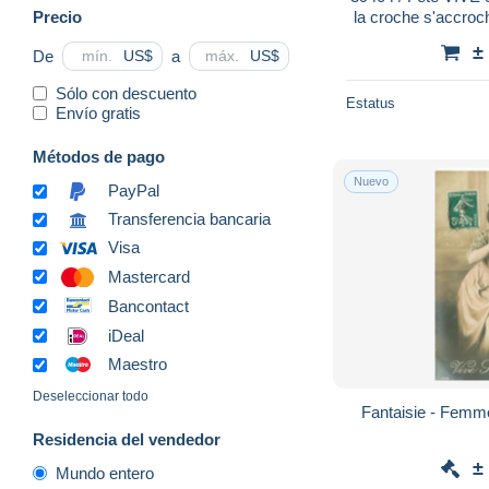
Precio
la croche s'accroc
par Jean NAU N
±
De
a
US$
US$
Sólo con descuento
Estatus
Envío gratis
Métodos de pago
Nuevo
PayPal
Transferencia bancaria
Visa
Mastercard
Bancontact
iDeal
Maestro
Deseleccionar todo
Residencia del vendedor
±
Mundo entero