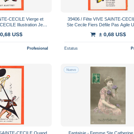
39406 / Fête VIVE SAINTE-CECILE Pour
ECILE Illustration Jean
Ste Cecile Fiers Défile Pas Agile 
tes COMIQUES 206
par Jean NAU NOYER Fêtes C
 0,68 US$
± 0,68 US$
209
Profesional
Estatus
P
Nuevo