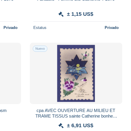
± 1,15 US$
Privado
Estatus
Privado
Nuevo
cpsm
cpa AVEC OUVERTURE AU MILIEU ET
TRAME TISSUS sainte Catherine bonheur
étoile 6 branches : Très Très Bon état : 5149
± 6,91 US$