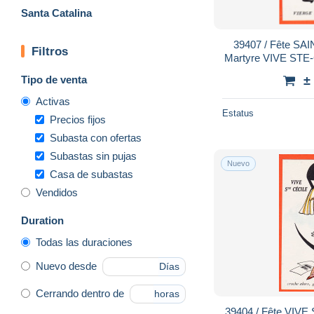
Santa Catalina
39407 / Fête SAINTE-CECILE Vierge et
Filtros
Martyre VIVE STE-C
NAU NOYER Fê
Tipo de venta
±
Activas
Estatus
Precios fijos
Subasta con ofertas
Subastas sin pujas
Nuevo
Casa de subastas
Vendidos
Duration
Todas las duraciones
Nuevo desde
Días
Cerrando dentro de
horas
39404 / Fête VIVE SAINTE-CECILE Quand