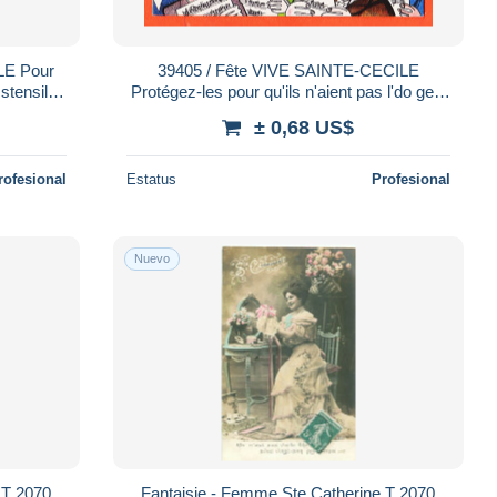
39405 / Fête VIVE SAINTE-CECILE
Ustensile
Protégez-les pour qu'ils n'aient pas l'do gelé
OMIQUES
par Jean NAU NOYER Fêtes COMIQUES
± 0,68 US$
219
rofesional
Estatus
Profesional
Nuevo
Fantaisie - Femme Ste Catherine T 2070
Fantaisie - Femme Ste Catherine T 2070