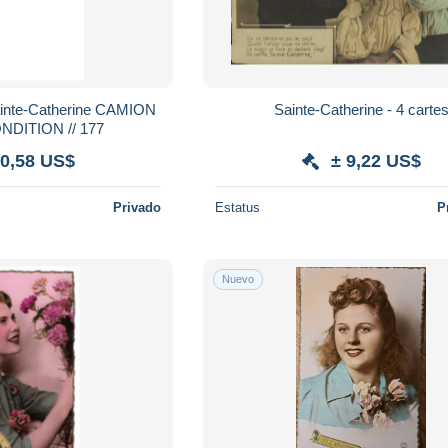
ainte-Catherine CAMION
Sainte-Catherine - 4 carte
// VOIR CONDITION // 177
 0,58 US$
± 9,22 US$
Privado
Estatus
P
Nuevo