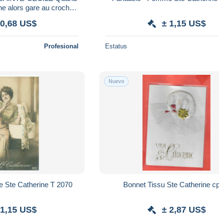
he alors gare au crochet
OYER Fêtes COMIQUES
 0,68 US$
± 1,15 US$
222
Profesional
Estatus
Nuevo
Fantaisie - Femme Ste Catherine T 2070
Bonnet Tissu Ste Catherine 
 1,15 US$
± 2,87 US$