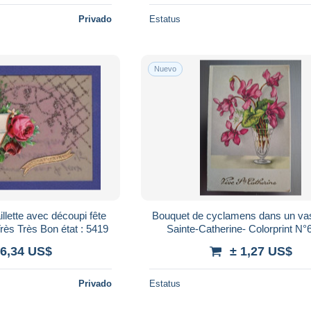
Privado
Estatus
Nuevo
illette avec découpi fête
Bouquet de cyclamens dans un vas
Très Très Bon état : 5419
Sainte-Catherine- Colorprint N°
paillettes
 6,34 US$
± 1,27 US$
Privado
Estatus