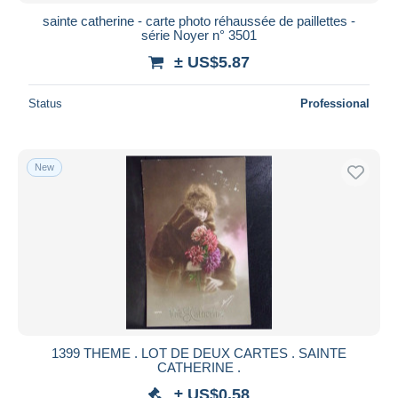
sainte catherine - carte photo réhaussée de paillettes -
série Noyer n° 3501
± US$5.87
Status
Professional
New
1399 THEME . LOT DE DEUX CARTES . SAINTE
CATHERINE .
± US$0.58