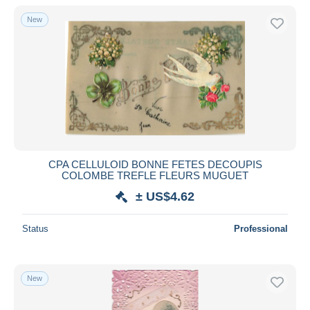
With a deal only
New
Free shipping
Payment methods
PayPal
Bank transfer
Visa
MasterCard
Bancontact
CPA CELLULOID BONNE FETES DECOUPIS
iDeal
COLOMBE TREFLE FLEURS MUGUET
Maestro
± US$4.62
Deselect all
Status
Professional
Seller's residence
Entire world
New