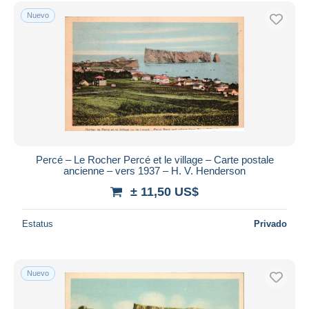
Sólo con descuento
Nuevo
Envío gratis
Métodos de pago
PayPal
Transferencia bancaria
Visa
Mastercard
Bancontact
iDeal
Percé – Le Rocher Percé et le village – Carte postale
ancienne – vers 1937 – H. V. Henderson
Maestro
± 11,50 US$
Deseleccionar todo
Estatus
Privado
Residencia del vendedor
Mundo entero
Nuevo