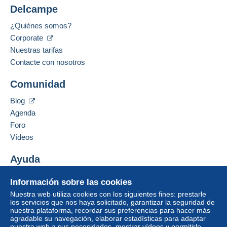
Delcampe
¿Quiénes somos?
Corporate
Nuestras tarifas
Contacte con nosotros
Comunidad
Blog
Agenda
Foro
Vídeos
Ayuda
Centro de ayuda
Información sobre las cookies
Comprar en Delcampe
Nuestra web utiliza cookies con los siguientes fines: prestarle
Vender en Delcampe
los servicios que nos haya solicitado, garantizar la seguridad de
nuestra plataforma, recordar sus preferencias para hacer más
Una página securizada
agradable su navegación, elaborar estadísticas para adaptar
nuestra web a sus necesidades, mostrar vídeos y permitirle