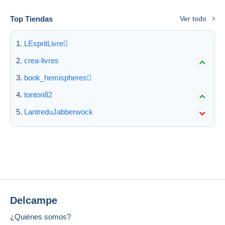
Top Tiendas
Ver todo
LEspritLivre
crea-livres
book_hemispheres
tonton82
LantreduJabberwock
Delcampe
¿Quiénes somos?