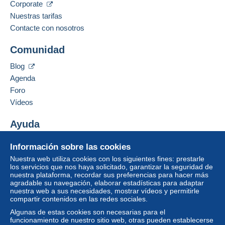
Corporate
Nuestras tarifas
Contacte con nosotros
Comunidad
Blog
Agenda
Foro
Vídeos
Ayuda
Centro de ayuda
Información sobre las cookies
Comprar en Delcampe
Nuestra web utiliza cookies con los siguientes fines: prestarle
Vender en Delcampe
los servicios que nos haya solicitado, garantizar la seguridad de
nuestra plataforma, recordar sus preferencias para hacer más
Una página securizada
agradable su navegación, elaborar estadísticas para adaptar
nuestra web a sus necesidades, mostrar vídeos y permitirle
compartir contenidos en las redes sociales.
Algunas de estas cookies son necesarias para el
funcionamiento de nuestro sitio web, otras pueden establecerse