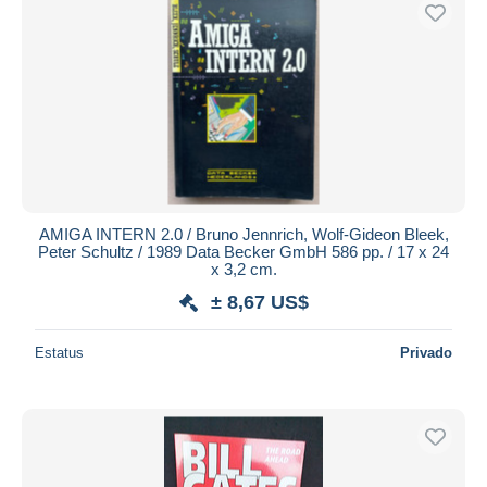
Sólo con descuento
Envío gratis
Métodos de pago
PayPal
Transferencia bancaria
Visa
Mastercard
Bancontact
AMIGA INTERN 2.0 / Bruno Jennrich, Wolf-Gideon Bleek,
iDeal
Peter Schultz / 1989 Data Becker GmbH 586 pp. / 17 x 24
x 3,2 cm.
Maestro
± 8,67 US$
Deseleccionar todo
Estatus
Privado
Residencia del vendedor
Mundo entero