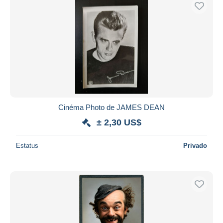
Sólo con descuento
Envío gratis
Métodos de pago
PayPal
Transferencia bancaria
Visa
Mastercard
Bancontact
Cinéma Photo de JAMES DEAN
iDeal
± 2,30 US$
Maestro
Deseleccionar todo
Estatus
Privado
Residencia del vendedor
Mundo entero