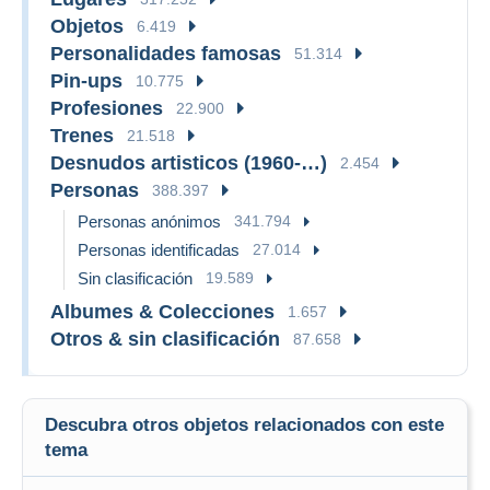
Objetos
6.419
Personalidades famosas
51.314
Pin-ups
10.775
Profesiones
22.900
Trenes
21.518
Desnudos artisticos (1960-…)
2.454
Personas
388.397
Personas anónimos
341.794
Personas identificadas
27.014
Sin clasificación
19.589
Albumes & Colecciones
1.657
Otros & sin clasificación
87.658
Descubra otros objetos relacionados con este
tema