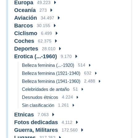
Europa
49.223
Oceanía
273
Aviación
34.497
Barcos
30.155
Ciclismo
6.499
Coches
62.375
Deportes
28.010
Erotica (...-1960)
9.170
Belleza feminina (...-1920)
514
Belleza feminina (1921-1940)
632
Belleza feminina (1941-1960)
2.488
Celebridades de antaño
51
Desnudos étnicos
4.224
Sin clasificación
1.261
Etnicas
7.063
Fotos dedicadas
4.112
Guerra, Militares
172.560
Lugares
317.252