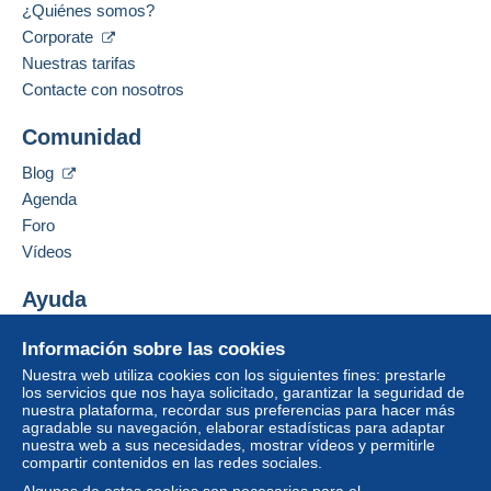
¿Quiénes somos?
Corporate
Nuestras tarifas
Contacte con nosotros
Comunidad
Blog
Agenda
Foro
Vídeos
Ayuda
Centro de ayuda
Información sobre las cookies
Comprar en Delcampe
Nuestra web utiliza cookies con los siguientes fines: prestarle
Vender en Delcampe
los servicios que nos haya solicitado, garantizar la seguridad de
nuestra plataforma, recordar sus preferencias para hacer más
Una página securizada
agradable su navegación, elaborar estadísticas para adaptar
nuestra web a sus necesidades, mostrar vídeos y permitirle
compartir contenidos en las redes sociales.