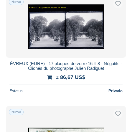
Nuevo
Sólo con descuento
Envío gratis
Métodos de pago
PayPal
Transferencia bancaria
Visa
Mastercard
Bancontact
ÉVREUX (EURE) - 17 plaques de verre 16 × 8 - Négatifs -
iDeal
Clichés du photographe Julien Radiguet
Maestro
± 86,67 US$
Deseleccionar todo
Estatus
Privado
Residencia del vendedor
Mundo entero
Nuevo