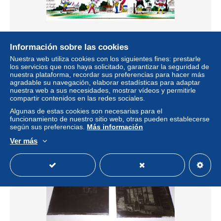
Información sobre las cookies
Nuestra web utiliza cookies con los siguientes fines: prestarle
1 - Cette image est une plaque de verre ancienne peinte à
los servicios que nos haya solicitado, garantizar la seguridad de
la main, conçue pour être projetée par une lanterne
nuestra plataforma, recordar sus preferencias para hacer más
magique.
agradable su navegación, elaborar estadísticas para adaptar
nuestra web a sus necesidades, mostrar vídeos y permitirle
± 13,87 US$
compartir contenidos en las redes sociales.
Algunas de estas cookies son necesarias para el
Estatus
Privado
funcionamiento de nuestro sitio web, otras pueden establecerse
según sus preferencias.
Más información
Ver más